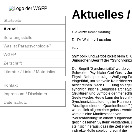
Aktuelles 
Startseite
Aktuell
Die letzte Veranstaltung:
Beratungsstelle
Dr. Dr. Walter v. Lucadou
Was ist Parapsychologie?
Kurs:
WGFP
Symbolik und Zeitlosigkeit beim C. 
Jungschen Begriff der "Synchronizit
Zeitschrift
Der Begriff "Synchronizität" wurde v
Literatur / Links / Materialien
Schweizer Psychiater Carl-Gustav J
Physik-Nobelpreisträger Wolfgang Pa
eingeführt, um sinnvolle Koinzidenze
Kontakt
beschreiben. Nach C.G. Jung spiege
synchronistische Ereignisse archetyp
Impressum / Disclaimer
Strukturen und Symbole der menschl
Seele wieder. Heute kann der Begriff 
Synchronizität allerdings im Rahmen 
Datenschutz
"Verallgemeinerten Quantentheorie" 
wesentlich allgemeiner gefasst werde
wird als eine Manifestation von
"Verschränkung" in einem "Organisat
geschlossenen System" verstanden. 
stellt sich heraus, dass die Zeit eher 
indirekte Rolle spielt und somit die