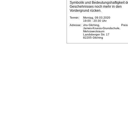
Symbolik und Bedeutungshaftigkeit d
Geschehnisses noch mehr in den
Vordergrund rücken.
Termin:
Montag, 09.03.2020
19:00 - 20:30 Uhr
Adresse:
vhs Gilching,
Preis
James-Kruess-Grundschule,
Mehrzweckraum
Landsberger Str. 17
82205 Gilching