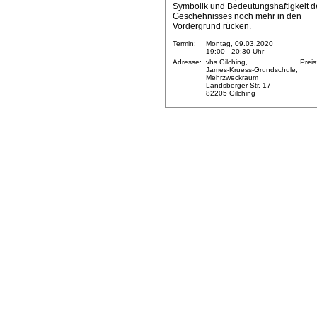
Symbolik und Bedeutungshaftigkeit d
Geschehnisses noch mehr in den
Vordergrund rücken.
Termin:
Montag, 09.03.2020
19:00 - 20:30 Uhr
Adresse:
vhs Gilching,
Preis
James-Kruess-Grundschule,
Mehrzweckraum
Landsberger Str. 17
82205 Gilching