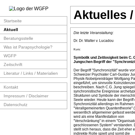
Aktuelles 
Startseite
Aktuell
Die letzte Veranstaltung:
Beratungsstelle
Dr. Dr. Walter v. Lucadou
Was ist Parapsychologie?
Kurs:
WGFP
Symbolik und Zeitlosigkeit beim C. 
Jungschen Begriff der "Synchronizit
Zeitschrift
Der Begriff "Synchronizität" wurde v
Literatur / Links / Materialien
Schweizer Psychiater Carl-Gustav J
Physik-Nobelpreisträger Wolfgang Pa
eingeführt, um sinnvolle Koinzidenze
Kontakt
beschreiben. Nach C.G. Jung spiege
synchronistische Ereignisse archetyp
Impressum / Disclaimer
Strukturen und Symbole der menschl
Seele wieder. Heute kann der Begriff 
Synchronizität allerdings im Rahmen 
Datenschutz
"Verallgemeinerten Quantentheorie" 
wesentlich allgemeiner gefasst werde
wird als eine Manifestation von
"Verschränkung" in einem "Organisat
geschlossenen System" verstanden. 
stellt sich heraus, dass die Zeit eher 
indirekte Rolle spielt und somit die