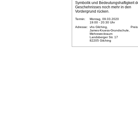
Symbolik und Bedeutungshaftigkeit d
Geschehnisses noch mehr in den
Vordergrund rücken.
Termin:
Montag, 09.03.2020
19:00 - 20:30 Uhr
Adresse:
vhs Gilching,
Preis
James-Kruess-Grundschule,
Mehrzweckraum
Landsberger Str. 17
82205 Gilching