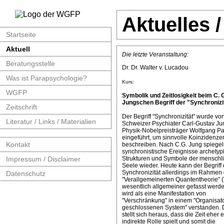
Aktuelles 
Startseite
Aktuell
Die letzte Veranstaltung:
Beratungsstelle
Dr. Dr. Walter v. Lucadou
Was ist Parapsychologie?
Kurs:
WGFP
Symbolik und Zeitlosigkeit beim C. 
Jungschen Begriff der "Synchronizit
Zeitschrift
Der Begriff "Synchronizität" wurde v
Literatur / Links / Materialien
Schweizer Psychiater Carl-Gustav J
Physik-Nobelpreisträger Wolfgang Pa
eingeführt, um sinnvolle Koinzidenze
Kontakt
beschreiben. Nach C.G. Jung spiege
synchronistische Ereignisse archetyp
Impressum / Disclaimer
Strukturen und Symbole der menschl
Seele wieder. Heute kann der Begriff 
Synchronizität allerdings im Rahmen 
Datenschutz
"Verallgemeinerten Quantentheorie" 
wesentlich allgemeiner gefasst werde
wird als eine Manifestation von
"Verschränkung" in einem "Organisat
geschlossenen System" verstanden. 
stellt sich heraus, dass die Zeit eher 
indirekte Rolle spielt und somit die