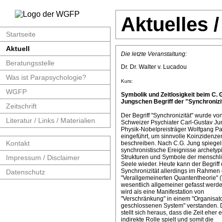
Aktuelles 
Startseite
Aktuell
Die letzte Veranstaltung:
Beratungsstelle
Dr. Dr. Walter v. Lucadou
Was ist Parapsychologie?
Kurs:
WGFP
Symbolik und Zeitlosigkeit beim C. 
Jungschen Begriff der "Synchronizit
Zeitschrift
Der Begriff "Synchronizität" wurde v
Literatur / Links / Materialien
Schweizer Psychiater Carl-Gustav J
Physik-Nobelpreisträger Wolfgang Pa
eingeführt, um sinnvolle Koinzidenze
Kontakt
beschreiben. Nach C.G. Jung spiege
synchronistische Ereignisse archetyp
Impressum / Disclaimer
Strukturen und Symbole der menschl
Seele wieder. Heute kann der Begriff 
Synchronizität allerdings im Rahmen 
Datenschutz
"Verallgemeinerten Quantentheorie" 
wesentlich allgemeiner gefasst werde
wird als eine Manifestation von
"Verschränkung" in einem "Organisat
geschlossenen System" verstanden. 
stellt sich heraus, dass die Zeit eher 
indirekte Rolle spielt und somit die