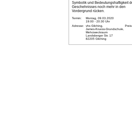
Symbolik und Bedeutungshaftigkeit d
Geschehnisses noch mehr in den
Vordergrund rücken.
Termin:
Montag, 09.03.2020
19:00 - 20:30 Uhr
Adresse:
vhs Gilching,
Preis
James-Kruess-Grundschule,
Mehrzweckraum
Landsberger Str. 17
82205 Gilching