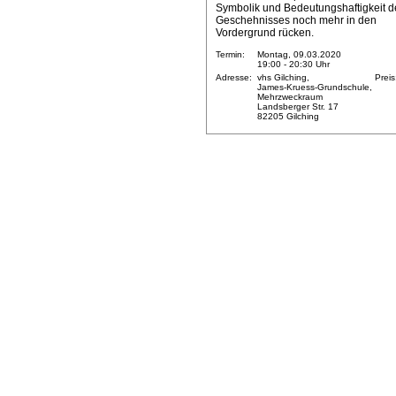
Symbolik und Bedeutungshaftigkeit d
Geschehnisses noch mehr in den
Vordergrund rücken.
Termin:
Montag, 09.03.2020
19:00 - 20:30 Uhr
Adresse:
vhs Gilching,
Preis
James-Kruess-Grundschule,
Mehrzweckraum
Landsberger Str. 17
82205 Gilching