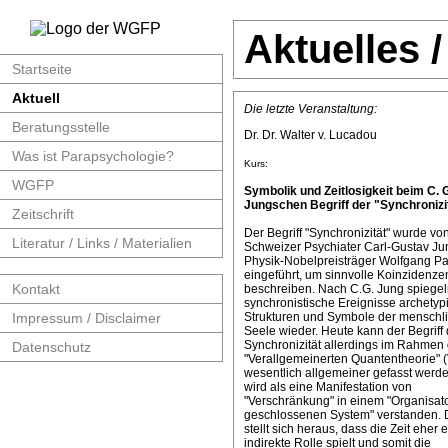
Aktuelles 
Startseite
Aktuell
Die letzte Veranstaltung:
Beratungsstelle
Dr. Dr. Walter v. Lucadou
Was ist Parapsychologie?
Kurs:
WGFP
Symbolik und Zeitlosigkeit beim C. 
Jungschen Begriff der "Synchronizit
Zeitschrift
Der Begriff "Synchronizität" wurde v
Literatur / Links / Materialien
Schweizer Psychiater Carl-Gustav J
Physik-Nobelpreisträger Wolfgang Pa
eingeführt, um sinnvolle Koinzidenze
Kontakt
beschreiben. Nach C.G. Jung spiege
synchronistische Ereignisse archetyp
Impressum / Disclaimer
Strukturen und Symbole der menschl
Seele wieder. Heute kann der Begriff 
Synchronizität allerdings im Rahmen 
Datenschutz
"Verallgemeinerten Quantentheorie" 
wesentlich allgemeiner gefasst werde
wird als eine Manifestation von
"Verschränkung" in einem "Organisat
geschlossenen System" verstanden. 
stellt sich heraus, dass die Zeit eher 
indirekte Rolle spielt und somit die