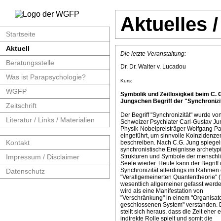
Aktuelles 
Startseite
Aktuell
Die letzte Veranstaltung:
Beratungsstelle
Dr. Dr. Walter v. Lucadou
Was ist Parapsychologie?
Kurs:
WGFP
Symbolik und Zeitlosigkeit beim C. 
Jungschen Begriff der "Synchronizit
Zeitschrift
Der Begriff "Synchronizität" wurde v
Literatur / Links / Materialien
Schweizer Psychiater Carl-Gustav J
Physik-Nobelpreisträger Wolfgang Pa
eingeführt, um sinnvolle Koinzidenze
Kontakt
beschreiben. Nach C.G. Jung spiege
synchronistische Ereignisse archetyp
Impressum / Disclaimer
Strukturen und Symbole der menschl
Seele wieder. Heute kann der Begriff 
Synchronizität allerdings im Rahmen 
Datenschutz
"Verallgemeinerten Quantentheorie" 
wesentlich allgemeiner gefasst werde
wird als eine Manifestation von
"Verschränkung" in einem "Organisat
geschlossenen System" verstanden. 
stellt sich heraus, dass die Zeit eher 
indirekte Rolle spielt und somit die