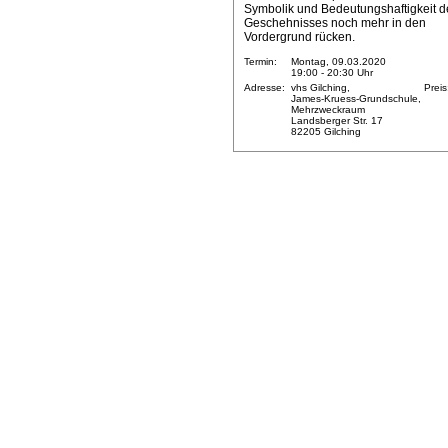
Symbolik und Bedeutungshaftigkeit d
Geschehnisses noch mehr in den
Vordergrund rücken.
Termin:
Montag, 09.03.2020
19:00 - 20:30 Uhr
Adresse:
vhs Gilching,
Preis
James-Kruess-Grundschule,
Mehrzweckraum
Landsberger Str. 17
82205 Gilching