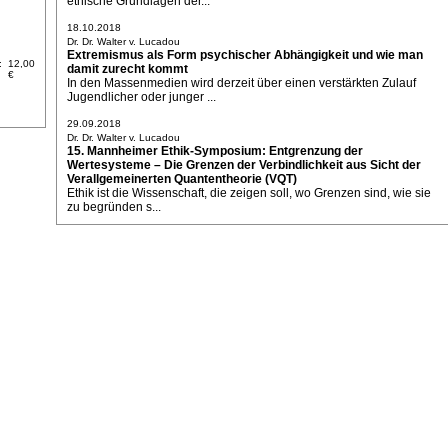
ethische Grundlagen der...
18.10.2018
Dr. Dr. Walter v. Lucadou
Extremismus als Form psychischer Abhängigkeit und wie man
:
12,00
damit zurecht kommt
€
In den Massenmedien wird derzeit über einen verstärkten Zulauf
Jugendlicher oder junger ...
29.09.2018
Dr. Dr. Walter v. Lucadou
15. Mannheimer Ethik-Symposium: Entgrenzung der
Wertesysteme – Die Grenzen der Verbindlichkeit aus Sicht der
Verallgemeinerten Quantentheorie (VQT)
Ethik ist die Wissenschaft, die zeigen soll, wo Grenzen sind, wie sie
zu begründen s...