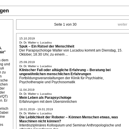
ngen
Seite 1 von 30
weiter
15.10.2019
Dr. Dr. Walter v. Lucadou
Spuk – Ein Rätsel der Menschheit
G.
Der Parapsychologe Walter von Lucadou kommt am Dienstag, 15.
ät"
Oktober, 18.30 Uhr, zu einem ...
on dem
25.09.2019
ung und
Dr. Dr. Walter v. Lucadou
uli
Klinischer Fall oder alltägliche Erfahrung – Beratung bei
n zu
ungewöhnlichen menschlichen Erfahrungen
ln
Fortbildungsveranstaltungen der Klinik für Psychiatrie,
ische
Psychotherapie und Psychosomatik
ichen
der
11.04.2019
der
Dr. Dr. Walter v. Lucadou
(VQT)
Mein Leben als Parapsychologe
n. Er
Erfahrungen mit dem Übersinnlichen
orisch
18.01.2019 - 19.01.2019
Dabei
Dr. Dr. Walter v. Lucadou
eine
Die Leiblichkeit der Roboter – Können Menschen etwas, was
Maschinen nicht können?
es
Interdisziplinäres Kolloquium und Seminar Anthropologische und