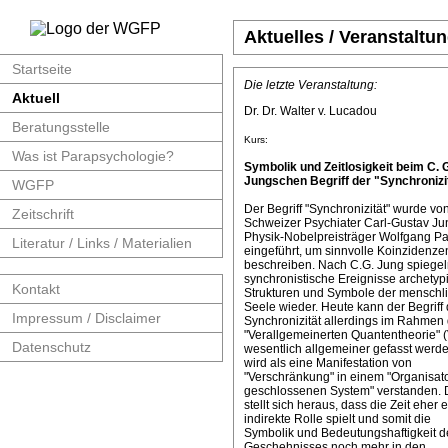
Aktuelles / Veranstaltu
Startseite
Die letzte Veranstaltung:
Aktuell
Dr. Dr. Walter v. Lucadou
Beratungsstelle
Kurs:
Was ist Parapsychologie?
Symbolik und Zeitlosigkeit beim C. 
Jungschen Begriff der "Synchronizit
WGFP
Der Begriff "Synchronizität" wurde v
Zeitschrift
Schweizer Psychiater Carl-Gustav J
Physik-Nobelpreisträger Wolfgang Pa
Literatur / Links / Materialien
eingeführt, um sinnvolle Koinzidenze
beschreiben. Nach C.G. Jung spiege
synchronistische Ereignisse archetyp
Kontakt
Strukturen und Symbole der menschl
Seele wieder. Heute kann der Begriff 
Impressum / Disclaimer
Synchronizität allerdings im Rahmen 
"Verallgemeinerten Quantentheorie" 
Datenschutz
wesentlich allgemeiner gefasst werde
wird als eine Manifestation von
"Verschränkung" in einem "Organisat
geschlossenen System" verstanden. 
stellt sich heraus, dass die Zeit eher 
indirekte Rolle spielt und somit die
Symbolik und Bedeutungshaftigkeit d
Geschehnisses noch mehr in den