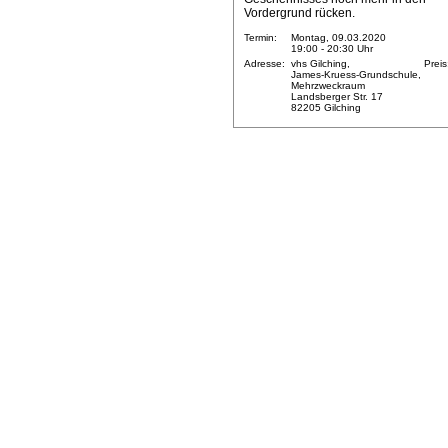
Vordergrund rücken.
Termin:
Montag, 09.03.2020
19:00 - 20:30 Uhr
Adresse:
vhs Gilching,
Preis
James-Kruess-Grundschule,
Mehrzweckraum
Landsberger Str. 17
82205 Gilching