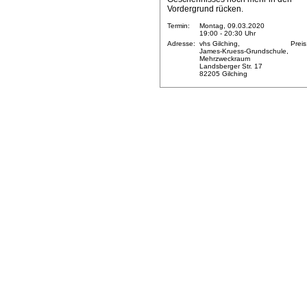
Vordergrund rücken.
Termin:
Montag, 09.03.2020
19:00 - 20:30 Uhr
Adresse:
vhs Gilching,
Preis
James-Kruess-Grundschule,
Mehrzweckraum
Landsberger Str. 17
82205 Gilching