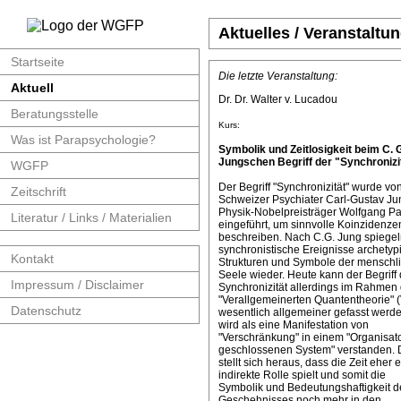
Aktuelles / Veranstaltu
Startseite
Die letzte Veranstaltung:
Aktuell
Dr. Dr. Walter v. Lucadou
Beratungsstelle
Kurs:
Was ist Parapsychologie?
Symbolik und Zeitlosigkeit beim C. 
Jungschen Begriff der "Synchronizit
WGFP
Der Begriff "Synchronizität" wurde v
Zeitschrift
Schweizer Psychiater Carl-Gustav J
Physik-Nobelpreisträger Wolfgang Pa
Literatur / Links / Materialien
eingeführt, um sinnvolle Koinzidenze
beschreiben. Nach C.G. Jung spiege
synchronistische Ereignisse archetyp
Kontakt
Strukturen und Symbole der menschl
Seele wieder. Heute kann der Begriff 
Impressum / Disclaimer
Synchronizität allerdings im Rahmen 
"Verallgemeinerten Quantentheorie" 
Datenschutz
wesentlich allgemeiner gefasst werde
wird als eine Manifestation von
"Verschränkung" in einem "Organisat
geschlossenen System" verstanden. 
stellt sich heraus, dass die Zeit eher 
indirekte Rolle spielt und somit die
Symbolik und Bedeutungshaftigkeit d
Geschehnisses noch mehr in den