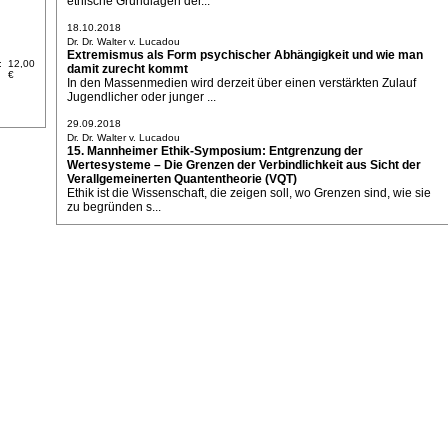
ethische Grundlagen der...
18.10.2018
Dr. Dr. Walter v. Lucadou
Extremismus als Form psychischer Abhängigkeit und wie man
:
12,00
damit zurecht kommt
€
In den Massenmedien wird derzeit über einen verstärkten Zulauf
Jugendlicher oder junger ...
29.09.2018
Dr. Dr. Walter v. Lucadou
15. Mannheimer Ethik-Symposium: Entgrenzung der
Wertesysteme – Die Grenzen der Verbindlichkeit aus Sicht der
Verallgemeinerten Quantentheorie (VQT)
Ethik ist die Wissenschaft, die zeigen soll, wo Grenzen sind, wie sie
zu begründen s...