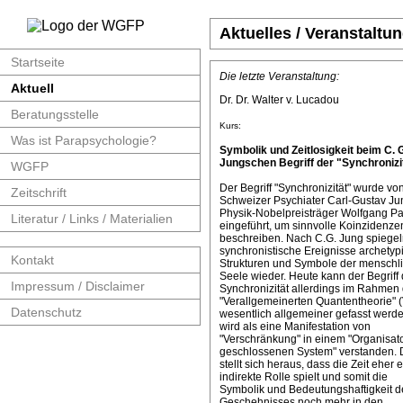
Aktuelles / Veranstaltu
Startseite
Die letzte Veranstaltung:
Aktuell
Dr. Dr. Walter v. Lucadou
Beratungsstelle
Kurs:
Was ist Parapsychologie?
Symbolik und Zeitlosigkeit beim C. 
Jungschen Begriff der "Synchronizit
WGFP
Der Begriff "Synchronizität" wurde v
Zeitschrift
Schweizer Psychiater Carl-Gustav J
Physik-Nobelpreisträger Wolfgang Pa
Literatur / Links / Materialien
eingeführt, um sinnvolle Koinzidenze
beschreiben. Nach C.G. Jung spiege
synchronistische Ereignisse archetyp
Kontakt
Strukturen und Symbole der menschl
Seele wieder. Heute kann der Begriff 
Impressum / Disclaimer
Synchronizität allerdings im Rahmen 
"Verallgemeinerten Quantentheorie" 
Datenschutz
wesentlich allgemeiner gefasst werde
wird als eine Manifestation von
"Verschränkung" in einem "Organisat
geschlossenen System" verstanden. 
stellt sich heraus, dass die Zeit eher 
indirekte Rolle spielt und somit die
Symbolik und Bedeutungshaftigkeit d
Geschehnisses noch mehr in den