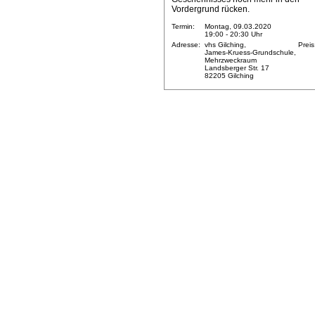
Vordergrund rücken.
Termin:
Montag, 09.03.2020
19:00 - 20:30 Uhr
Adresse:
vhs Gilching,
Preis
James-Kruess-Grundschule,
Mehrzweckraum
Landsberger Str. 17
82205 Gilching