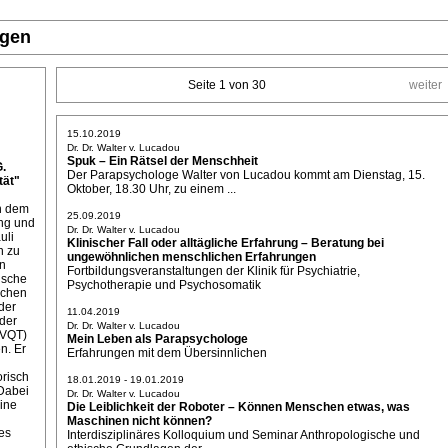
ngen
Seite 1 von 30
weiter
15.10.2019
Dr. Dr. Walter v. Lucadou
Spuk – Ein Rätsel der Menschheit
G.
Der Parapsychologe Walter von Lucadou kommt am Dienstag, 15.
ät"
Oktober, 18.30 Uhr, zu einem ...
on dem
25.09.2019
ung und
Dr. Dr. Walter v. Lucadou
uli
Klinischer Fall oder alltägliche Erfahrung – Beratung bei
n zu
ungewöhnlichen menschlichen Erfahrungen
ln
Fortbildungsveranstaltungen der Klinik für Psychiatrie,
ische
Psychotherapie und Psychosomatik
ichen
der
11.04.2019
der
Dr. Dr. Walter v. Lucadou
(VQT)
Mein Leben als Parapsychologe
n. Er
Erfahrungen mit dem Übersinnlichen
orisch
18.01.2019 - 19.01.2019
Dabei
Dr. Dr. Walter v. Lucadou
eine
Die Leiblichkeit der Roboter – Können Menschen etwas, was
Maschinen nicht können?
es
Interdisziplinäres Kolloquium und Seminar Anthropologische und