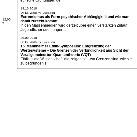
ethische Grundlagen der...
18.10.2018
Dr. Dr. Walter v. Lucadou
Extremismus als Form psychischer Abhängigkeit und wie man
:
12,00
damit zurecht kommt
€
In den Massenmedien wird derzeit über einen verstärkten Zulauf
Jugendlicher oder junger ...
29.09.2018
Dr. Dr. Walter v. Lucadou
15. Mannheimer Ethik-Symposium: Entgrenzung der
Wertesysteme – Die Grenzen der Verbindlichkeit aus Sicht der
Verallgemeinerten Quantentheorie (VQT)
Ethik ist die Wissenschaft, die zeigen soll, wo Grenzen sind, wie sie
zu begründen s...