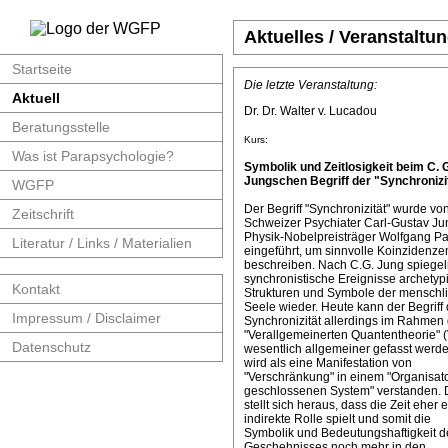
Aktuelles / Veranstaltu
Startseite
Die letzte Veranstaltung:
Aktuell
Dr. Dr. Walter v. Lucadou
Beratungsstelle
Kurs:
Was ist Parapsychologie?
Symbolik und Zeitlosigkeit beim C. 
Jungschen Begriff der "Synchronizit
WGFP
Der Begriff "Synchronizität" wurde v
Zeitschrift
Schweizer Psychiater Carl-Gustav J
Physik-Nobelpreisträger Wolfgang Pa
Literatur / Links / Materialien
eingeführt, um sinnvolle Koinzidenze
beschreiben. Nach C.G. Jung spiege
synchronistische Ereignisse archetyp
Kontakt
Strukturen und Symbole der menschl
Seele wieder. Heute kann der Begriff 
Impressum / Disclaimer
Synchronizität allerdings im Rahmen 
"Verallgemeinerten Quantentheorie" 
Datenschutz
wesentlich allgemeiner gefasst werde
wird als eine Manifestation von
"Verschränkung" in einem "Organisat
geschlossenen System" verstanden. 
stellt sich heraus, dass die Zeit eher 
indirekte Rolle spielt und somit die
Symbolik und Bedeutungshaftigkeit d
Geschehnisses noch mehr in den