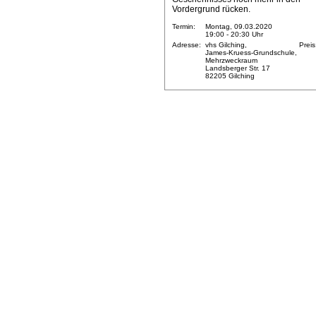
Vordergrund rücken.
Termin:
Montag, 09.03.2020
19:00 - 20:30 Uhr
Adresse:
vhs Gilching,
Preis
James-Kruess-Grundschule,
Mehrzweckraum
Landsberger Str. 17
82205 Gilching