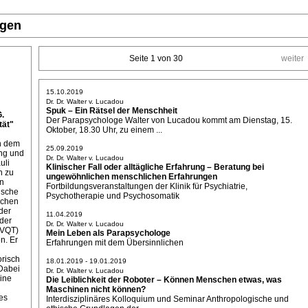
ngen
Seite 1 von 30
weiter
15.10.2019
Dr. Dr. Walter v. Lucadou
Spuk – Ein Rätsel der Menschheit
G.
Der Parapsychologe Walter von Lucadou kommt am Dienstag, 15.
ät"
Oktober, 18.30 Uhr, zu einem ...
on dem
25.09.2019
ung und
Dr. Dr. Walter v. Lucadou
uli
Klinischer Fall oder alltägliche Erfahrung – Beratung bei
n zu
ungewöhnlichen menschlichen Erfahrungen
ln
Fortbildungsveranstaltungen der Klinik für Psychiatrie,
ische
Psychotherapie und Psychosomatik
ichen
der
11.04.2019
der
Dr. Dr. Walter v. Lucadou
(VQT)
Mein Leben als Parapsychologe
n. Er
Erfahrungen mit dem Übersinnlichen
orisch
18.01.2019 - 19.01.2019
Dabei
Dr. Dr. Walter v. Lucadou
eine
Die Leiblichkeit der Roboter – Können Menschen etwas, was
Maschinen nicht können?
es
Interdisziplinäres Kolloquium und Seminar Anthropologische und