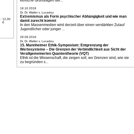
ethische Grundlagen der...
18.10.2018
Dr. Dr. Walter v. Lucadou
Extremismus als Form psychischer Abhängigkeit und wie man
:
12,00
damit zurecht kommt
€
In den Massenmedien wird derzeit über einen verstärkten Zulauf
Jugendlicher oder junger ...
29.09.2018
Dr. Dr. Walter v. Lucadou
15. Mannheimer Ethik-Symposium: Entgrenzung der
Wertesysteme – Die Grenzen der Verbindlichkeit aus Sicht der
Verallgemeinerten Quantentheorie (VQT)
Ethik ist die Wissenschaft, die zeigen soll, wo Grenzen sind, wie sie
zu begründen s...