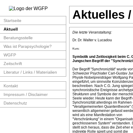
Aktuelles 
Startseite
Aktuell
Die letzte Veranstaltung:
Beratungsstelle
Dr. Dr. Walter v. Lucadou
Was ist Parapsychologie?
Kurs:
WGFP
Symbolik und Zeitlosigkeit beim C. 
Jungschen Begriff der "Synchronizit
Zeitschrift
Der Begriff "Synchronizität" wurde v
Literatur / Links / Materialien
Schweizer Psychiater Carl-Gustav J
Physik-Nobelpreisträger Wolfgang Pa
eingeführt, um sinnvolle Koinzidenze
Kontakt
beschreiben. Nach C.G. Jung spiege
synchronistische Ereignisse archetyp
Impressum / Disclaimer
Strukturen und Symbole der menschl
Seele wieder. Heute kann der Begriff 
Synchronizität allerdings im Rahmen 
Datenschutz
"Verallgemeinerten Quantentheorie" 
wesentlich allgemeiner gefasst werde
wird als eine Manifestation von
"Verschränkung" in einem "Organisat
geschlossenen System" verstanden. 
stellt sich heraus, dass die Zeit eher 
indirekte Rolle spielt und somit die