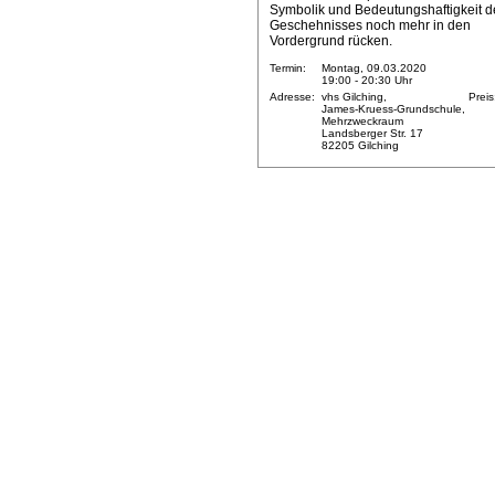
Symbolik und Bedeutungshaftigkeit d
Geschehnisses noch mehr in den
Vordergrund rücken.
Termin:
Montag, 09.03.2020
19:00 - 20:30 Uhr
Adresse:
vhs Gilching,
Preis
James-Kruess-Grundschule,
Mehrzweckraum
Landsberger Str. 17
82205 Gilching