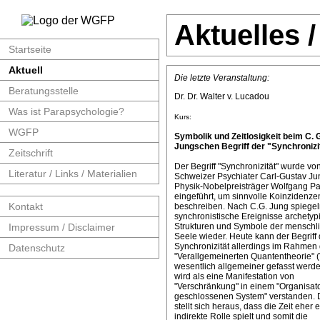
Aktuelles 
Startseite
Aktuell
Die letzte Veranstaltung:
Beratungsstelle
Dr. Dr. Walter v. Lucadou
Was ist Parapsychologie?
Kurs:
WGFP
Symbolik und Zeitlosigkeit beim C. 
Jungschen Begriff der "Synchronizit
Zeitschrift
Der Begriff "Synchronizität" wurde v
Literatur / Links / Materialien
Schweizer Psychiater Carl-Gustav J
Physik-Nobelpreisträger Wolfgang Pa
eingeführt, um sinnvolle Koinzidenze
Kontakt
beschreiben. Nach C.G. Jung spiege
synchronistische Ereignisse archetyp
Impressum / Disclaimer
Strukturen und Symbole der menschl
Seele wieder. Heute kann der Begriff 
Synchronizität allerdings im Rahmen 
Datenschutz
"Verallgemeinerten Quantentheorie" 
wesentlich allgemeiner gefasst werde
wird als eine Manifestation von
"Verschränkung" in einem "Organisat
geschlossenen System" verstanden. 
stellt sich heraus, dass die Zeit eher 
indirekte Rolle spielt und somit die