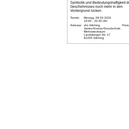
Symbolik und Bedeutungshaftigkeit d
Geschehnisses noch mehr in den
Vordergrund rücken.
Termin:
Montag, 09.03.2020
19:00 - 20:30 Uhr
Adresse:
vhs Gilching,
Preis
James-Kruess-Grundschule,
Mehrzweckraum
Landsberger Str. 17
82205 Gilching