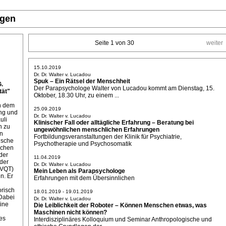
ngen
Seite 1 von 30
weiter
15.10.2019
Dr. Dr. Walter v. Lucadou
Spuk – Ein Rätsel der Menschheit
G.
Der Parapsychologe Walter von Lucadou kommt am Dienstag, 15.
ät"
Oktober, 18.30 Uhr, zu einem ...
on dem
25.09.2019
ung und
Dr. Dr. Walter v. Lucadou
uli
Klinischer Fall oder alltägliche Erfahrung – Beratung bei
n zu
ungewöhnlichen menschlichen Erfahrungen
ln
Fortbildungsveranstaltungen der Klinik für Psychiatrie,
ische
Psychotherapie und Psychosomatik
ichen
der
11.04.2019
der
Dr. Dr. Walter v. Lucadou
(VQT)
Mein Leben als Parapsychologe
n. Er
Erfahrungen mit dem Übersinnlichen
orisch
18.01.2019 - 19.01.2019
Dabei
Dr. Dr. Walter v. Lucadou
eine
Die Leiblichkeit der Roboter – Können Menschen etwas, was
Maschinen nicht können?
es
Interdisziplinäres Kolloquium und Seminar Anthropologische und