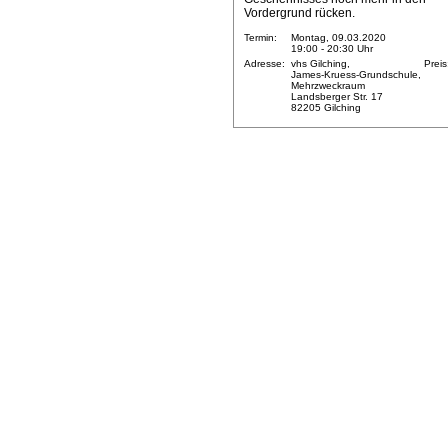
Vordergrund rücken.
Termin:
Montag, 09.03.2020
19:00 - 20:30 Uhr
Adresse:
vhs Gilching,
Preis
James-Kruess-Grundschule,
Mehrzweckraum
Landsberger Str. 17
82205 Gilching