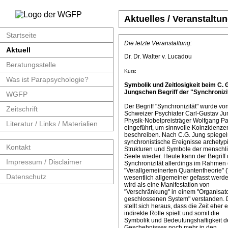
Aktuelles / Veranstaltu
Startseite
Die letzte Veranstaltung:
Aktuell
Dr. Dr. Walter v. Lucadou
Beratungsstelle
Kurs:
Was ist Parapsychologie?
Symbolik und Zeitlosigkeit beim C. 
Jungschen Begriff der "Synchronizit
WGFP
Der Begriff "Synchronizität" wurde v
Zeitschrift
Schweizer Psychiater Carl-Gustav J
Physik-Nobelpreisträger Wolfgang Pa
Literatur / Links / Materialien
eingeführt, um sinnvolle Koinzidenze
beschreiben. Nach C.G. Jung spiege
synchronistische Ereignisse archetyp
Kontakt
Strukturen und Symbole der menschl
Seele wieder. Heute kann der Begriff 
Impressum / Disclaimer
Synchronizität allerdings im Rahmen 
"Verallgemeinerten Quantentheorie" 
Datenschutz
wesentlich allgemeiner gefasst werde
wird als eine Manifestation von
"Verschränkung" in einem "Organisat
geschlossenen System" verstanden. 
stellt sich heraus, dass die Zeit eher 
indirekte Rolle spielt und somit die
Symbolik und Bedeutungshaftigkeit d
Geschehnisses noch mehr in den