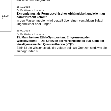
ethische Grundlagen der...
18.10.2018
Dr. Dr. Walter v. Lucadou
Extremismus als Form psychischer Abhängigkeit und wie man
:
12,00
damit zurecht kommt
€
In den Massenmedien wird derzeit über einen verstärkten Zulauf
Jugendlicher oder junger ...
29.09.2018
Dr. Dr. Walter v. Lucadou
15. Mannheimer Ethik-Symposium: Entgrenzung der
Wertesysteme – Die Grenzen der Verbindlichkeit aus Sicht der
Verallgemeinerten Quantentheorie (VQT)
Ethik ist die Wissenschaft, die zeigen soll, wo Grenzen sind, wie sie
zu begründen s...