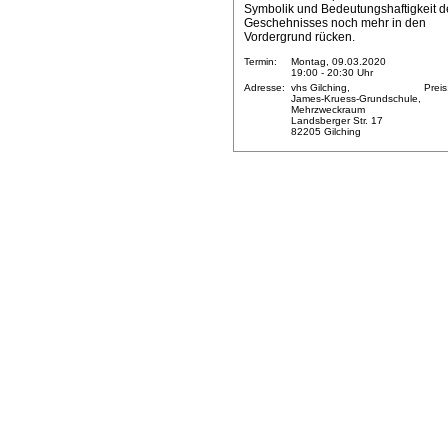
Symbolik und Bedeutungshaftigkeit d
Geschehnisses noch mehr in den
Vordergrund rücken.
Termin:
Montag, 09.03.2020
19:00 - 20:30 Uhr
Adresse:
vhs Gilching,
Preis
James-Kruess-Grundschule,
Mehrzweckraum
Landsberger Str. 17
82205 Gilching