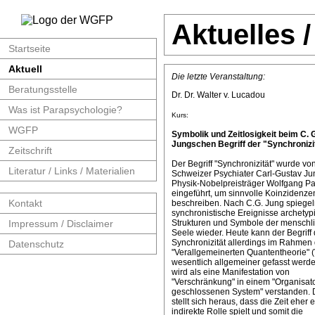
Aktuelles 
Startseite
Aktuell
Die letzte Veranstaltung:
Beratungsstelle
Dr. Dr. Walter v. Lucadou
Was ist Parapsychologie?
Kurs:
WGFP
Symbolik und Zeitlosigkeit beim C. 
Jungschen Begriff der "Synchronizit
Zeitschrift
Der Begriff "Synchronizität" wurde v
Literatur / Links / Materialien
Schweizer Psychiater Carl-Gustav J
Physik-Nobelpreisträger Wolfgang Pa
eingeführt, um sinnvolle Koinzidenze
Kontakt
beschreiben. Nach C.G. Jung spiege
synchronistische Ereignisse archetyp
Impressum / Disclaimer
Strukturen und Symbole der menschl
Seele wieder. Heute kann der Begriff 
Synchronizität allerdings im Rahmen 
Datenschutz
"Verallgemeinerten Quantentheorie" 
wesentlich allgemeiner gefasst werde
wird als eine Manifestation von
"Verschränkung" in einem "Organisat
geschlossenen System" verstanden. 
stellt sich heraus, dass die Zeit eher 
indirekte Rolle spielt und somit die