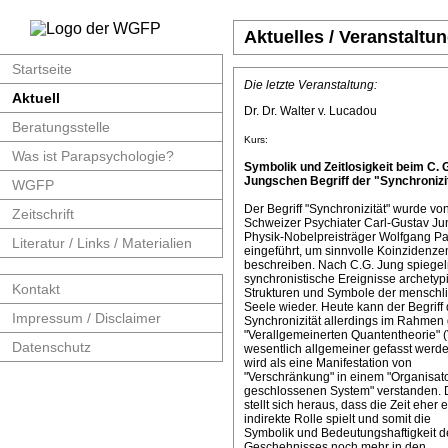
Aktuelles / Veranstaltu
Startseite
Die letzte Veranstaltung:
Aktuell
Dr. Dr. Walter v. Lucadou
Beratungsstelle
Kurs:
Was ist Parapsychologie?
Symbolik und Zeitlosigkeit beim C. 
Jungschen Begriff der "Synchronizit
WGFP
Der Begriff "Synchronizität" wurde v
Zeitschrift
Schweizer Psychiater Carl-Gustav J
Physik-Nobelpreisträger Wolfgang Pa
Literatur / Links / Materialien
eingeführt, um sinnvolle Koinzidenze
beschreiben. Nach C.G. Jung spiege
synchronistische Ereignisse archetyp
Kontakt
Strukturen und Symbole der menschl
Seele wieder. Heute kann der Begriff 
Impressum / Disclaimer
Synchronizität allerdings im Rahmen 
"Verallgemeinerten Quantentheorie" 
Datenschutz
wesentlich allgemeiner gefasst werde
wird als eine Manifestation von
"Verschränkung" in einem "Organisat
geschlossenen System" verstanden. 
stellt sich heraus, dass die Zeit eher 
indirekte Rolle spielt und somit die
Symbolik und Bedeutungshaftigkeit d
Geschehnisses noch mehr in den