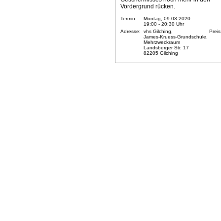
Vordergrund rücken.
Termin:
Montag, 09.03.2020
19:00 - 20:30 Uhr
Adresse:
vhs Gilching,
Preis
James-Kruess-Grundschule,
Mehrzweckraum
Landsberger Str. 17
82205 Gilching