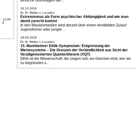
ethische Grundlagen der...
18.10.2018
Dr. Dr. Walter v. Lucadou
Extremismus als Form psychischer Abhängigkeit und wie man
:
12,00
damit zurecht kommt
€
In den Massenmedien wird derzeit über einen verstärkten Zulauf
Jugendlicher oder junger ...
29.09.2018
Dr. Dr. Walter v. Lucadou
15. Mannheimer Ethik-Symposium: Entgrenzung der
Wertesysteme – Die Grenzen der Verbindlichkeit aus Sicht der
Verallgemeinerten Quantentheorie (VQT)
Ethik ist die Wissenschaft, die zeigen soll, wo Grenzen sind, wie sie
zu begründen s...