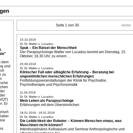
ngen
Seite 1 von 30
weiter
15.10.2019
Dr. Dr. Walter v. Lucadou
Spuk – Ein Rätsel der Menschheit
G.
Der Parapsychologe Walter von Lucadou kommt am Dienstag, 15.
ät"
Oktober, 18.30 Uhr, zu einem ...
on dem
25.09.2019
ung und
Dr. Dr. Walter v. Lucadou
uli
Klinischer Fall oder alltägliche Erfahrung – Beratung bei
n zu
ungewöhnlichen menschlichen Erfahrungen
ln
Fortbildungsveranstaltungen der Klinik für Psychiatrie,
ische
Psychotherapie und Psychosomatik
ichen
der
11.04.2019
der
Dr. Dr. Walter v. Lucadou
(VQT)
Mein Leben als Parapsychologe
n. Er
Erfahrungen mit dem Übersinnlichen
orisch
18.01.2019 - 19.01.2019
Dabei
Dr. Dr. Walter v. Lucadou
eine
Die Leiblichkeit der Roboter – Können Menschen etwas, was
Maschinen nicht können?
es
Interdisziplinäres Kolloquium und Seminar Anthropologische und