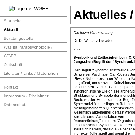
Aktuelles 
Startseite
Aktuell
Die letzte Veranstaltung:
Beratungsstelle
Dr. Dr. Walter v. Lucadou
Was ist Parapsychologie?
Kurs:
WGFP
Symbolik und Zeitlosigkeit beim C. 
Jungschen Begriff der "Synchronizit
Zeitschrift
Der Begriff "Synchronizität" wurde v
Literatur / Links / Materialien
Schweizer Psychiater Carl-Gustav J
Physik-Nobelpreisträger Wolfgang Pa
eingeführt, um sinnvolle Koinzidenze
Kontakt
beschreiben. Nach C.G. Jung spiege
synchronistische Ereignisse archetyp
Impressum / Disclaimer
Strukturen und Symbole der menschl
Seele wieder. Heute kann der Begriff 
Synchronizität allerdings im Rahmen 
Datenschutz
"Verallgemeinerten Quantentheorie" 
wesentlich allgemeiner gefasst werde
wird als eine Manifestation von
"Verschränkung" in einem "Organisat
geschlossenen System" verstanden. 
stellt sich heraus, dass die Zeit eher 
indirekte Rolle spielt und somit die