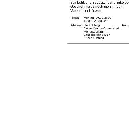
Symbolik und Bedeutungshaftigkeit d
Geschehnisses noch mehr in den
Vordergrund rücken.
Termin:
Montag, 09.03.2020
19:00 - 20:30 Uhr
Adresse:
vhs Gilching,
Preis
James-Kruess-Grundschule,
Mehrzweckraum
Landsberger Str. 17
82205 Gilching