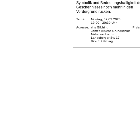
Symbolik und Bedeutungshaftigkeit d
Geschehnisses noch mehr in den
Vordergrund rücken.
Termin:
Montag, 09.03.2020
19:00 - 20:30 Uhr
Adresse:
vhs Gilching,
Preis
James-Kruess-Grundschule,
Mehrzweckraum
Landsberger Str. 17
82205 Gilching