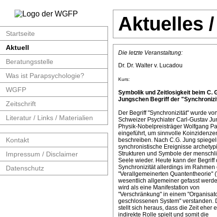
Aktuelles 
Startseite
Aktuell
Die letzte Veranstaltung:
Beratungsstelle
Dr. Dr. Walter v. Lucadou
Was ist Parapsychologie?
Kurs:
WGFP
Symbolik und Zeitlosigkeit beim C. 
Jungschen Begriff der "Synchronizit
Zeitschrift
Der Begriff "Synchronizität" wurde v
Literatur / Links / Materialien
Schweizer Psychiater Carl-Gustav J
Physik-Nobelpreisträger Wolfgang Pa
eingeführt, um sinnvolle Koinzidenze
Kontakt
beschreiben. Nach C.G. Jung spiege
synchronistische Ereignisse archetyp
Impressum / Disclaimer
Strukturen und Symbole der menschl
Seele wieder. Heute kann der Begriff 
Synchronizität allerdings im Rahmen 
Datenschutz
"Verallgemeinerten Quantentheorie" 
wesentlich allgemeiner gefasst werde
wird als eine Manifestation von
"Verschränkung" in einem "Organisat
geschlossenen System" verstanden. 
stellt sich heraus, dass die Zeit eher 
indirekte Rolle spielt und somit die