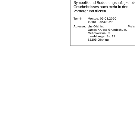
Symbolik und Bedeutungshaftigkeit d
Geschehnisses noch mehr in den
Vordergrund rücken.
Termin:
Montag, 09.03.2020
19:00 - 20:30 Uhr
Adresse:
vhs Gilching,
Preis
James-Kruess-Grundschule,
Mehrzweckraum
Landsberger Str. 17
82205 Gilching