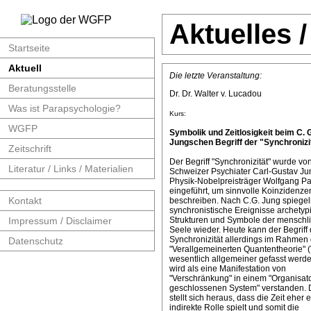
Aktuelles 
Startseite
Aktuell
Die letzte Veranstaltung:
Beratungsstelle
Dr. Dr. Walter v. Lucadou
Was ist Parapsychologie?
Kurs:
WGFP
Symbolik und Zeitlosigkeit beim C. 
Jungschen Begriff der "Synchronizit
Zeitschrift
Der Begriff "Synchronizität" wurde v
Literatur / Links / Materialien
Schweizer Psychiater Carl-Gustav J
Physik-Nobelpreisträger Wolfgang Pa
eingeführt, um sinnvolle Koinzidenze
Kontakt
beschreiben. Nach C.G. Jung spiege
synchronistische Ereignisse archetyp
Impressum / Disclaimer
Strukturen und Symbole der menschl
Seele wieder. Heute kann der Begriff 
Synchronizität allerdings im Rahmen 
Datenschutz
"Verallgemeinerten Quantentheorie" 
wesentlich allgemeiner gefasst werde
wird als eine Manifestation von
"Verschränkung" in einem "Organisat
geschlossenen System" verstanden. 
stellt sich heraus, dass die Zeit eher 
indirekte Rolle spielt und somit die