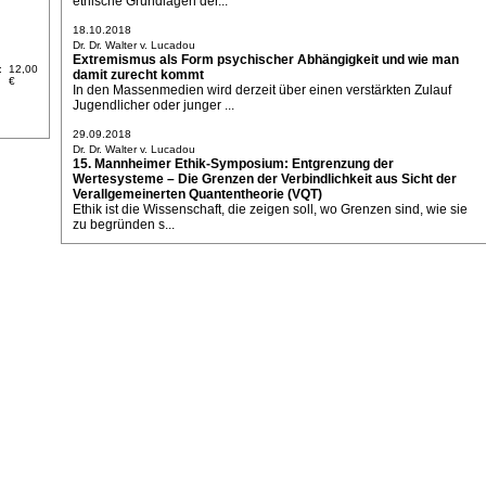
ethische Grundlagen der...
18.10.2018
Dr. Dr. Walter v. Lucadou
Extremismus als Form psychischer Abhängigkeit und wie man
:
12,00
damit zurecht kommt
€
In den Massenmedien wird derzeit über einen verstärkten Zulauf
Jugendlicher oder junger ...
29.09.2018
Dr. Dr. Walter v. Lucadou
15. Mannheimer Ethik-Symposium: Entgrenzung der
Wertesysteme – Die Grenzen der Verbindlichkeit aus Sicht der
Verallgemeinerten Quantentheorie (VQT)
Ethik ist die Wissenschaft, die zeigen soll, wo Grenzen sind, wie sie
zu begründen s...