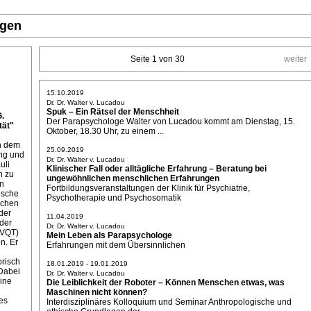
ngen
Seite 1 von 30
weiter
15.10.2019
Dr. Dr. Walter v. Lucadou
Spuk – Ein Rätsel der Menschheit
G.
Der Parapsychologe Walter von Lucadou kommt am Dienstag, 15.
ät"
Oktober, 18.30 Uhr, zu einem ...
on dem
25.09.2019
ung und
Dr. Dr. Walter v. Lucadou
uli
Klinischer Fall oder alltägliche Erfahrung – Beratung bei
n zu
ungewöhnlichen menschlichen Erfahrungen
ln
Fortbildungsveranstaltungen der Klinik für Psychiatrie,
ische
Psychotherapie und Psychosomatik
ichen
der
11.04.2019
der
Dr. Dr. Walter v. Lucadou
(VQT)
Mein Leben als Parapsychologe
n. Er
Erfahrungen mit dem Übersinnlichen
orisch
18.01.2019 - 19.01.2019
Dabei
Dr. Dr. Walter v. Lucadou
eine
Die Leiblichkeit der Roboter – Können Menschen etwas, was
Maschinen nicht können?
es
Interdisziplinäres Kolloquium und Seminar Anthropologische und