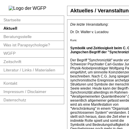
Aktuelles / Veranstaltu
Startseite
Die letzte Veranstaltung:
Aktuell
Dr. Dr. Walter v. Lucadou
Beratungsstelle
Kurs:
Was ist Parapsychologie?
Symbolik und Zeitlosigkeit beim C. 
Jungschen Begriff der "Synchronizit
WGFP
Der Begriff "Synchronizität" wurde v
Zeitschrift
Schweizer Psychiater Carl-Gustav J
Physik-Nobelpreisträger Wolfgang Pa
Literatur / Links / Materialien
eingeführt, um sinnvolle Koinzidenze
beschreiben. Nach C.G. Jung spiege
synchronistische Ereignisse archetyp
Kontakt
Strukturen und Symbole der menschl
Seele wieder. Heute kann der Begriff 
Impressum / Disclaimer
Synchronizität allerdings im Rahmen 
"Verallgemeinerten Quantentheorie" 
Datenschutz
wesentlich allgemeiner gefasst werde
wird als eine Manifestation von
"Verschränkung" in einem "Organisat
geschlossenen System" verstanden. 
stellt sich heraus, dass die Zeit eher 
indirekte Rolle spielt und somit die
Symbolik und Bedeutungshaftigkeit d
Geschehnisses noch mehr in den