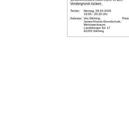
Vordergrund rücken.
Termin:
Montag, 09.03.2020
19:00 - 20:30 Uhr
Adresse:
vhs Gilching,
Preis
James-Kruess-Grundschule,
Mehrzweckraum
Landsberger Str. 17
82205 Gilching