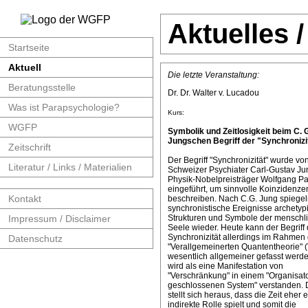
Aktuelles 
Startseite
Aktuell
Die letzte Veranstaltung:
Beratungsstelle
Dr. Dr. Walter v. Lucadou
Was ist Parapsychologie?
Kurs:
WGFP
Symbolik und Zeitlosigkeit beim C. 
Jungschen Begriff der "Synchronizit
Zeitschrift
Der Begriff "Synchronizität" wurde v
Literatur / Links / Materialien
Schweizer Psychiater Carl-Gustav J
Physik-Nobelpreisträger Wolfgang Pa
eingeführt, um sinnvolle Koinzidenze
Kontakt
beschreiben. Nach C.G. Jung spiege
synchronistische Ereignisse archetyp
Impressum / Disclaimer
Strukturen und Symbole der menschl
Seele wieder. Heute kann der Begriff 
Synchronizität allerdings im Rahmen 
Datenschutz
"Verallgemeinerten Quantentheorie" 
wesentlich allgemeiner gefasst werde
wird als eine Manifestation von
"Verschränkung" in einem "Organisat
geschlossenen System" verstanden. 
stellt sich heraus, dass die Zeit eher 
indirekte Rolle spielt und somit die