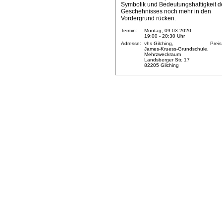
Symbolik und Bedeutungshaftigkeit d
Geschehnisses noch mehr in den
Vordergrund rücken.
Termin:
Montag, 09.03.2020
19:00 - 20:30 Uhr
Adresse:
vhs Gilching,
Preis
James-Kruess-Grundschule,
Mehrzweckraum
Landsberger Str. 17
82205 Gilching