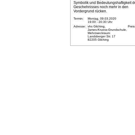
Symbolik und Bedeutungshaftigkeit d
Geschehnisses noch mehr in den
Vordergrund rücken.
Termin:
Montag, 09.03.2020
19:00 - 20:30 Uhr
Adresse:
vhs Gilching,
Preis
James-Kruess-Grundschule,
Mehrzweckraum
Landsberger Str. 17
82205 Gilching