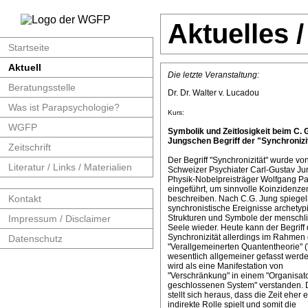
Aktuelles 
Startseite
Aktuell
Die letzte Veranstaltung:
Beratungsstelle
Dr. Dr. Walter v. Lucadou
Was ist Parapsychologie?
Kurs:
WGFP
Symbolik und Zeitlosigkeit beim C. 
Jungschen Begriff der "Synchronizit
Zeitschrift
Der Begriff "Synchronizität" wurde v
Literatur / Links / Materialien
Schweizer Psychiater Carl-Gustav J
Physik-Nobelpreisträger Wolfgang Pa
eingeführt, um sinnvolle Koinzidenze
Kontakt
beschreiben. Nach C.G. Jung spiege
synchronistische Ereignisse archetyp
Impressum / Disclaimer
Strukturen und Symbole der menschl
Seele wieder. Heute kann der Begriff 
Synchronizität allerdings im Rahmen 
Datenschutz
"Verallgemeinerten Quantentheorie" 
wesentlich allgemeiner gefasst werde
wird als eine Manifestation von
"Verschränkung" in einem "Organisat
geschlossenen System" verstanden. 
stellt sich heraus, dass die Zeit eher 
indirekte Rolle spielt und somit die