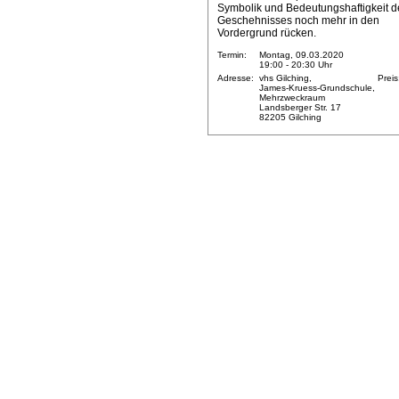
Symbolik und Bedeutungshaftigkeit d
Geschehnisses noch mehr in den
Vordergrund rücken.
Termin:
Montag, 09.03.2020
19:00 - 20:30 Uhr
Adresse:
vhs Gilching,
Preis
James-Kruess-Grundschule,
Mehrzweckraum
Landsberger Str. 17
82205 Gilching