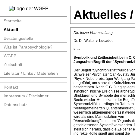
Aktuelles 
Startseite
Aktuell
Die letzte Veranstaltung:
Beratungsstelle
Dr. Dr. Walter v. Lucadou
Was ist Parapsychologie?
Kurs:
WGFP
Symbolik und Zeitlosigkeit beim C. 
Jungschen Begriff der "Synchronizit
Zeitschrift
Der Begriff "Synchronizität" wurde v
Literatur / Links / Materialien
Schweizer Psychiater Carl-Gustav J
Physik-Nobelpreisträger Wolfgang Pa
eingeführt, um sinnvolle Koinzidenze
Kontakt
beschreiben. Nach C.G. Jung spiege
synchronistische Ereignisse archetyp
Impressum / Disclaimer
Strukturen und Symbole der menschl
Seele wieder. Heute kann der Begriff 
Synchronizität allerdings im Rahmen 
Datenschutz
"Verallgemeinerten Quantentheorie" 
wesentlich allgemeiner gefasst werde
wird als eine Manifestation von
"Verschränkung" in einem "Organisat
geschlossenen System" verstanden. 
stellt sich heraus, dass die Zeit eher 
indirekte Rolle spielt und somit die