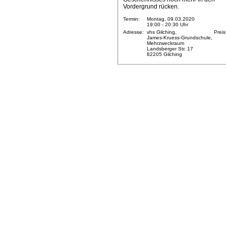
Vordergrund rücken.
Termin:
Montag, 09.03.2020
19:00 - 20:30 Uhr
Adresse:
vhs Gilching,
Preis
James-Kruess-Grundschule,
Mehrzweckraum
Landsberger Str. 17
82205 Gilching