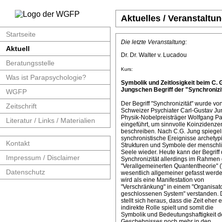
Aktuelles / Veranstaltu
Startseite
Die letzte Veranstaltung:
Aktuell
Dr. Dr. Walter v. Lucadou
Beratungsstelle
Kurs:
Was ist Parapsychologie?
Symbolik und Zeitlosigkeit beim C. 
Jungschen Begriff der "Synchronizit
WGFP
Der Begriff "Synchronizität" wurde v
Zeitschrift
Schweizer Psychiater Carl-Gustav J
Physik-Nobelpreisträger Wolfgang Pa
Literatur / Links / Materialien
eingeführt, um sinnvolle Koinzidenze
beschreiben. Nach C.G. Jung spiege
synchronistische Ereignisse archetyp
Kontakt
Strukturen und Symbole der menschl
Seele wieder. Heute kann der Begriff 
Impressum / Disclaimer
Synchronizität allerdings im Rahmen 
"Verallgemeinerten Quantentheorie" 
Datenschutz
wesentlich allgemeiner gefasst werde
wird als eine Manifestation von
"Verschränkung" in einem "Organisat
geschlossenen System" verstanden. 
stellt sich heraus, dass die Zeit eher 
indirekte Rolle spielt und somit die
Symbolik und Bedeutungshaftigkeit d
Geschehnisses noch mehr in den