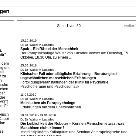
ngen
Seite 1 von 30
weiter
15.10.2019
Dr. Dr. Walter v. Lucadou
Spuk – Ein Rätsel der Menschheit
G.
Der Parapsychologe Walter von Lucadou kommt am Dienstag, 15.
ät"
Oktober, 18.30 Uhr, zu einem ...
on dem
25.09.2019
ung und
Dr. Dr. Walter v. Lucadou
uli
Klinischer Fall oder alltägliche Erfahrung – Beratung bei
n zu
ungewöhnlichen menschlichen Erfahrungen
ln
Fortbildungsveranstaltungen der Klinik für Psychiatrie,
ische
Psychotherapie und Psychosomatik
ichen
der
11.04.2019
der
Dr. Dr. Walter v. Lucadou
(VQT)
Mein Leben als Parapsychologe
n. Er
Erfahrungen mit dem Übersinnlichen
orisch
18.01.2019 - 19.01.2019
Dabei
Dr. Dr. Walter v. Lucadou
eine
Die Leiblichkeit der Roboter – Können Menschen etwas, was
Maschinen nicht können?
es
Interdisziplinäres Kolloquium und Seminar Anthropologische und