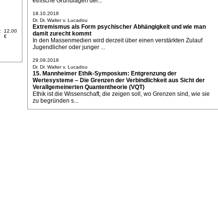
ethische Grundlagen der...
18.10.2018
Dr. Dr. Walter v. Lucadou
Extremismus als Form psychischer Abhängigkeit und wie man
:
12,00
damit zurecht kommt
€
In den Massenmedien wird derzeit über einen verstärkten Zulauf
Jugendlicher oder junger ...
29.09.2018
Dr. Dr. Walter v. Lucadou
15. Mannheimer Ethik-Symposium: Entgrenzung der
Wertesysteme – Die Grenzen der Verbindlichkeit aus Sicht der
Verallgemeinerten Quantentheorie (VQT)
Ethik ist die Wissenschaft, die zeigen soll, wo Grenzen sind, wie sie
zu begründen s...