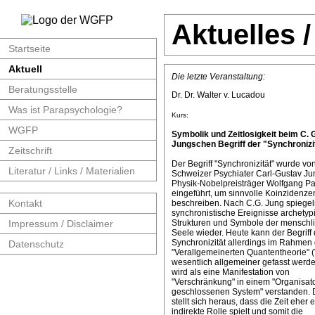
Aktuelles 
Startseite
Aktuell
Die letzte Veranstaltung:
Beratungsstelle
Dr. Dr. Walter v. Lucadou
Was ist Parapsychologie?
Kurs:
WGFP
Symbolik und Zeitlosigkeit beim C. 
Jungschen Begriff der "Synchronizit
Zeitschrift
Der Begriff "Synchronizität" wurde v
Literatur / Links / Materialien
Schweizer Psychiater Carl-Gustav J
Physik-Nobelpreisträger Wolfgang Pa
eingeführt, um sinnvolle Koinzidenze
Kontakt
beschreiben. Nach C.G. Jung spiege
synchronistische Ereignisse archetyp
Impressum / Disclaimer
Strukturen und Symbole der menschl
Seele wieder. Heute kann der Begriff 
Synchronizität allerdings im Rahmen 
Datenschutz
"Verallgemeinerten Quantentheorie" 
wesentlich allgemeiner gefasst werde
wird als eine Manifestation von
"Verschränkung" in einem "Organisat
geschlossenen System" verstanden. 
stellt sich heraus, dass die Zeit eher 
indirekte Rolle spielt und somit die