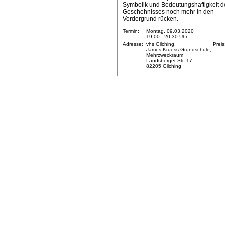
Symbolik und Bedeutungshaftigkeit d
Geschehnisses noch mehr in den
Vordergrund rücken.
Termin:
Montag, 09.03.2020
19:00 - 20:30 Uhr
Adresse:
vhs Gilching,
Preis
James-Kruess-Grundschule,
Mehrzweckraum
Landsberger Str. 17
82205 Gilching