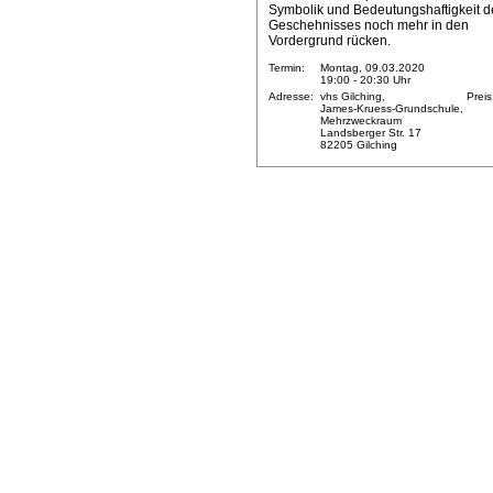
Symbolik und Bedeutungshaftigkeit d
Geschehnisses noch mehr in den
Vordergrund rücken.
Termin:
Montag, 09.03.2020
19:00 - 20:30 Uhr
Adresse:
vhs Gilching,
Preis
James-Kruess-Grundschule,
Mehrzweckraum
Landsberger Str. 17
82205 Gilching