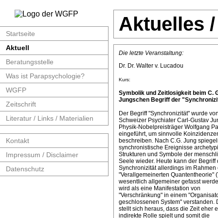
Aktuelles 
Startseite
Aktuell
Die letzte Veranstaltung:
Beratungsstelle
Dr. Dr. Walter v. Lucadou
Was ist Parapsychologie?
Kurs:
WGFP
Symbolik und Zeitlosigkeit beim C. 
Jungschen Begriff der "Synchronizit
Zeitschrift
Der Begriff "Synchronizität" wurde v
Literatur / Links / Materialien
Schweizer Psychiater Carl-Gustav J
Physik-Nobelpreisträger Wolfgang Pa
eingeführt, um sinnvolle Koinzidenze
Kontakt
beschreiben. Nach C.G. Jung spiege
synchronistische Ereignisse archetyp
Impressum / Disclaimer
Strukturen und Symbole der menschl
Seele wieder. Heute kann der Begriff 
Synchronizität allerdings im Rahmen 
Datenschutz
"Verallgemeinerten Quantentheorie" 
wesentlich allgemeiner gefasst werde
wird als eine Manifestation von
"Verschränkung" in einem "Organisat
geschlossenen System" verstanden. 
stellt sich heraus, dass die Zeit eher 
indirekte Rolle spielt und somit die