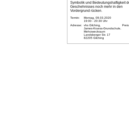
Symbolik und Bedeutungshaftigkeit d
Geschehnisses noch mehr in den
Vordergrund rücken.
Termin:
Montag, 09.03.2020
19:00 - 20:30 Uhr
Adresse:
vhs Gilching,
Preis
James-Kruess-Grundschule,
Mehrzweckraum
Landsberger Str. 17
82205 Gilching