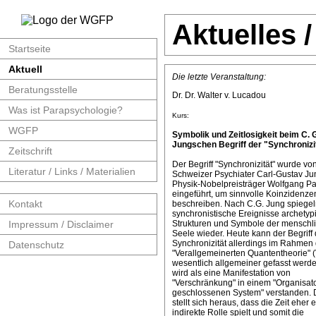
Aktuelles 
Startseite
Aktuell
Die letzte Veranstaltung:
Beratungsstelle
Dr. Dr. Walter v. Lucadou
Was ist Parapsychologie?
Kurs:
WGFP
Symbolik und Zeitlosigkeit beim C. 
Jungschen Begriff der "Synchronizit
Zeitschrift
Der Begriff "Synchronizität" wurde v
Literatur / Links / Materialien
Schweizer Psychiater Carl-Gustav J
Physik-Nobelpreisträger Wolfgang Pa
eingeführt, um sinnvolle Koinzidenze
Kontakt
beschreiben. Nach C.G. Jung spiege
synchronistische Ereignisse archetyp
Impressum / Disclaimer
Strukturen und Symbole der menschl
Seele wieder. Heute kann der Begriff 
Synchronizität allerdings im Rahmen 
Datenschutz
"Verallgemeinerten Quantentheorie" 
wesentlich allgemeiner gefasst werde
wird als eine Manifestation von
"Verschränkung" in einem "Organisat
geschlossenen System" verstanden. 
stellt sich heraus, dass die Zeit eher 
indirekte Rolle spielt und somit die