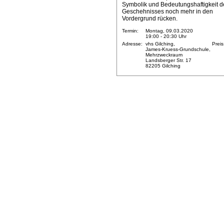
Symbolik und Bedeutungshaftigkeit d
Geschehnisses noch mehr in den
Vordergrund rücken.
Termin:
Montag, 09.03.2020
19:00 - 20:30 Uhr
Adresse:
vhs Gilching,
Preis
James-Kruess-Grundschule,
Mehrzweckraum
Landsberger Str. 17
82205 Gilching