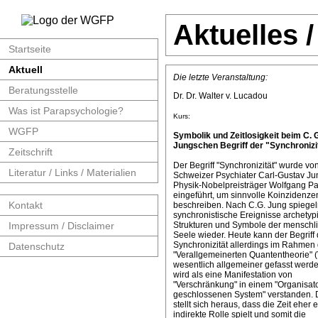
Aktuelles 
Startseite
Aktuell
Die letzte Veranstaltung:
Beratungsstelle
Dr. Dr. Walter v. Lucadou
Was ist Parapsychologie?
Kurs:
WGFP
Symbolik und Zeitlosigkeit beim C. 
Jungschen Begriff der "Synchronizit
Zeitschrift
Der Begriff "Synchronizität" wurde v
Literatur / Links / Materialien
Schweizer Psychiater Carl-Gustav J
Physik-Nobelpreisträger Wolfgang Pa
eingeführt, um sinnvolle Koinzidenze
Kontakt
beschreiben. Nach C.G. Jung spiege
synchronistische Ereignisse archetyp
Impressum / Disclaimer
Strukturen und Symbole der menschl
Seele wieder. Heute kann der Begriff 
Synchronizität allerdings im Rahmen 
Datenschutz
"Verallgemeinerten Quantentheorie" 
wesentlich allgemeiner gefasst werde
wird als eine Manifestation von
"Verschränkung" in einem "Organisat
geschlossenen System" verstanden. 
stellt sich heraus, dass die Zeit eher 
indirekte Rolle spielt und somit die