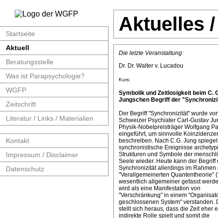
Aktuelles 
Startseite
Aktuell
Die letzte Veranstaltung:
Beratungsstelle
Dr. Dr. Walter v. Lucadou
Was ist Parapsychologie?
Kurs:
WGFP
Symbolik und Zeitlosigkeit beim C. 
Jungschen Begriff der "Synchronizit
Zeitschrift
Der Begriff "Synchronizität" wurde v
Literatur / Links / Materialien
Schweizer Psychiater Carl-Gustav J
Physik-Nobelpreisträger Wolfgang Pa
eingeführt, um sinnvolle Koinzidenze
Kontakt
beschreiben. Nach C.G. Jung spiege
synchronistische Ereignisse archetyp
Impressum / Disclaimer
Strukturen und Symbole der menschl
Seele wieder. Heute kann der Begriff 
Synchronizität allerdings im Rahmen 
Datenschutz
"Verallgemeinerten Quantentheorie" 
wesentlich allgemeiner gefasst werde
wird als eine Manifestation von
"Verschränkung" in einem "Organisat
geschlossenen System" verstanden. 
stellt sich heraus, dass die Zeit eher 
indirekte Rolle spielt und somit die