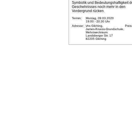
Symbolik und Bedeutungshaftigkeit d
Geschehnisses noch mehr in den
Vordergrund rücken.
Termin:
Montag, 09.03.2020
19:00 - 20:30 Uhr
Adresse:
vhs Gilching,
Preis
James-Kruess-Grundschule,
Mehrzweckraum
Landsberger Str. 17
82205 Gilching