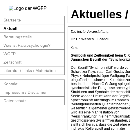
Aktuelles 
Startseite
Aktuell
Die letzte Veranstaltung:
Beratungsstelle
Dr. Dr. Walter v. Lucadou
Was ist Parapsychologie?
Kurs:
WGFP
Symbolik und Zeitlosigkeit beim C. 
Jungschen Begriff der "Synchronizit
Zeitschrift
Der Begriff "Synchronizität" wurde v
Literatur / Links / Materialien
Schweizer Psychiater Carl-Gustav J
Physik-Nobelpreisträger Wolfgang Pa
eingeführt, um sinnvolle Koinzidenze
Kontakt
beschreiben. Nach C.G. Jung spiege
synchronistische Ereignisse archetyp
Impressum / Disclaimer
Strukturen und Symbole der menschl
Seele wieder. Heute kann der Begriff 
Synchronizität allerdings im Rahmen 
Datenschutz
"Verallgemeinerten Quantentheorie" 
wesentlich allgemeiner gefasst werde
wird als eine Manifestation von
"Verschränkung" in einem "Organisat
geschlossenen System" verstanden. 
stellt sich heraus, dass die Zeit eher 
indirekte Rolle spielt und somit die