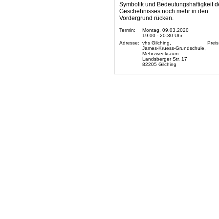
Symbolik und Bedeutungshaftigkeit d
Geschehnisses noch mehr in den
Vordergrund rücken.
Termin:
Montag, 09.03.2020
19:00 - 20:30 Uhr
Adresse:
vhs Gilching,
Preis
James-Kruess-Grundschule,
Mehrzweckraum
Landsberger Str. 17
82205 Gilching