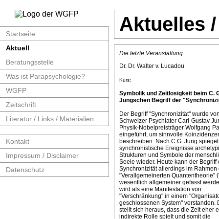
Aktuelles 
Startseite
Aktuell
Die letzte Veranstaltung:
Beratungsstelle
Dr. Dr. Walter v. Lucadou
Was ist Parapsychologie?
Kurs:
WGFP
Symbolik und Zeitlosigkeit beim C. 
Jungschen Begriff der "Synchronizit
Zeitschrift
Der Begriff "Synchronizität" wurde v
Literatur / Links / Materialien
Schweizer Psychiater Carl-Gustav J
Physik-Nobelpreisträger Wolfgang Pa
eingeführt, um sinnvolle Koinzidenze
Kontakt
beschreiben. Nach C.G. Jung spiege
synchronistische Ereignisse archetyp
Impressum / Disclaimer
Strukturen und Symbole der menschl
Seele wieder. Heute kann der Begriff 
Synchronizität allerdings im Rahmen 
Datenschutz
"Verallgemeinerten Quantentheorie" 
wesentlich allgemeiner gefasst werde
wird als eine Manifestation von
"Verschränkung" in einem "Organisat
geschlossenen System" verstanden. 
stellt sich heraus, dass die Zeit eher 
indirekte Rolle spielt und somit die