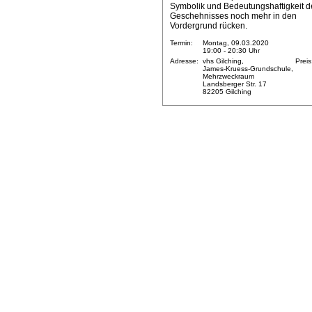
Symbolik und Bedeutungshaftigkeit d
Geschehnisses noch mehr in den
Vordergrund rücken.
Termin:
Montag, 09.03.2020
19:00 - 20:30 Uhr
Adresse:
vhs Gilching,
Preis
James-Kruess-Grundschule,
Mehrzweckraum
Landsberger Str. 17
82205 Gilching