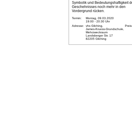
Symbolik und Bedeutungshaftigkeit d
Geschehnisses noch mehr in den
Vordergrund rücken.
Termin:
Montag, 09.03.2020
19:00 - 20:30 Uhr
Adresse:
vhs Gilching,
Preis
James-Kruess-Grundschule,
Mehrzweckraum
Landsberger Str. 17
82205 Gilching