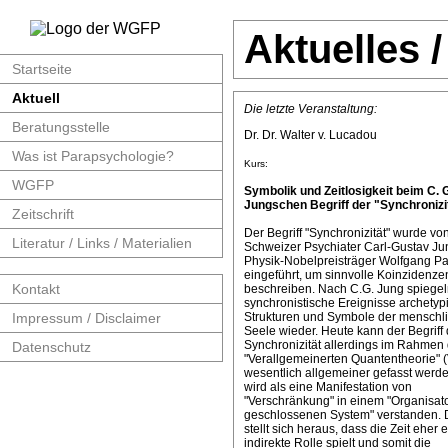
Aktuelles 
Startseite
Aktuell
Die letzte Veranstaltung:
Beratungsstelle
Dr. Dr. Walter v. Lucadou
Was ist Parapsychologie?
Kurs:
WGFP
Symbolik und Zeitlosigkeit beim C. 
Jungschen Begriff der "Synchronizit
Zeitschrift
Der Begriff "Synchronizität" wurde v
Literatur / Links / Materialien
Schweizer Psychiater Carl-Gustav J
Physik-Nobelpreisträger Wolfgang Pa
eingeführt, um sinnvolle Koinzidenze
Kontakt
beschreiben. Nach C.G. Jung spiege
synchronistische Ereignisse archetyp
Impressum / Disclaimer
Strukturen und Symbole der menschl
Seele wieder. Heute kann der Begriff 
Synchronizität allerdings im Rahmen 
Datenschutz
"Verallgemeinerten Quantentheorie" 
wesentlich allgemeiner gefasst werde
wird als eine Manifestation von
"Verschränkung" in einem "Organisat
geschlossenen System" verstanden. 
stellt sich heraus, dass die Zeit eher 
indirekte Rolle spielt und somit die