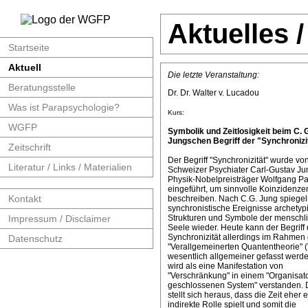
Aktuelles 
Startseite
Aktuell
Die letzte Veranstaltung:
Beratungsstelle
Dr. Dr. Walter v. Lucadou
Was ist Parapsychologie?
Kurs:
WGFP
Symbolik und Zeitlosigkeit beim C. 
Jungschen Begriff der "Synchronizit
Zeitschrift
Der Begriff "Synchronizität" wurde v
Literatur / Links / Materialien
Schweizer Psychiater Carl-Gustav J
Physik-Nobelpreisträger Wolfgang Pa
eingeführt, um sinnvolle Koinzidenze
Kontakt
beschreiben. Nach C.G. Jung spiege
synchronistische Ereignisse archetyp
Impressum / Disclaimer
Strukturen und Symbole der menschl
Seele wieder. Heute kann der Begriff 
Synchronizität allerdings im Rahmen 
Datenschutz
"Verallgemeinerten Quantentheorie" 
wesentlich allgemeiner gefasst werde
wird als eine Manifestation von
"Verschränkung" in einem "Organisat
geschlossenen System" verstanden. 
stellt sich heraus, dass die Zeit eher 
indirekte Rolle spielt und somit die