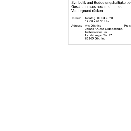
Symbolik und Bedeutungshaftigkeit d
Geschehnisses noch mehr in den
Vordergrund rücken.
Termin:
Montag, 09.03.2020
19:00 - 20:30 Uhr
Adresse:
vhs Gilching,
Preis
James-Kruess-Grundschule,
Mehrzweckraum
Landsberger Str. 17
82205 Gilching