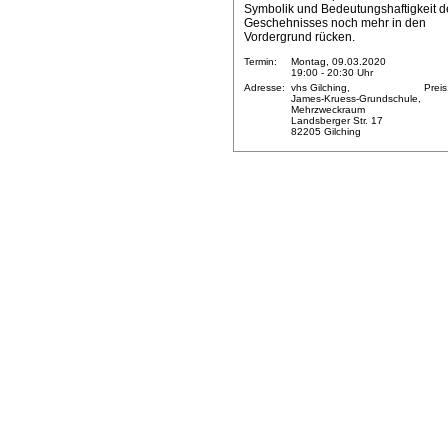
Symbolik und Bedeutungshaftigkeit d
Geschehnisses noch mehr in den
Vordergrund rücken.
Termin:
Montag, 09.03.2020
19:00 - 20:30 Uhr
Adresse:
vhs Gilching,
Preis
James-Kruess-Grundschule,
Mehrzweckraum
Landsberger Str. 17
82205 Gilching