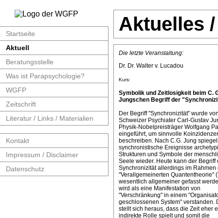
Aktuelles 
Startseite
Aktuell
Die letzte Veranstaltung:
Beratungsstelle
Dr. Dr. Walter v. Lucadou
Was ist Parapsychologie?
Kurs:
WGFP
Symbolik und Zeitlosigkeit beim C. 
Jungschen Begriff der "Synchronizit
Zeitschrift
Der Begriff "Synchronizität" wurde v
Literatur / Links / Materialien
Schweizer Psychiater Carl-Gustav J
Physik-Nobelpreisträger Wolfgang Pa
eingeführt, um sinnvolle Koinzidenze
Kontakt
beschreiben. Nach C.G. Jung spiege
synchronistische Ereignisse archetyp
Impressum / Disclaimer
Strukturen und Symbole der menschl
Seele wieder. Heute kann der Begriff 
Synchronizität allerdings im Rahmen 
Datenschutz
"Verallgemeinerten Quantentheorie" 
wesentlich allgemeiner gefasst werde
wird als eine Manifestation von
"Verschränkung" in einem "Organisat
geschlossenen System" verstanden. 
stellt sich heraus, dass die Zeit eher 
indirekte Rolle spielt und somit die