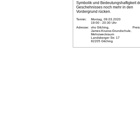
Symbolik und Bedeutungshaftigkeit d
Geschehnisses noch mehr in den
Vordergrund rücken.
Termin:
Montag, 09.03.2020
19:00 - 20:30 Uhr
Adresse:
vhs Gilching,
Preis
James-Kruess-Grundschule,
Mehrzweckraum
Landsberger Str. 17
82205 Gilching