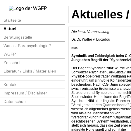
Aktuelles 
Startseite
Aktuell
Die letzte Veranstaltung:
Beratungsstelle
Dr. Dr. Walter v. Lucadou
Was ist Parapsychologie?
Kurs:
WGFP
Symbolik und Zeitlosigkeit beim C. 
Jungschen Begriff der "Synchronizit
Zeitschrift
Der Begriff "Synchronizität" wurde v
Literatur / Links / Materialien
Schweizer Psychiater Carl-Gustav J
Physik-Nobelpreisträger Wolfgang Pa
eingeführt, um sinnvolle Koinzidenze
Kontakt
beschreiben. Nach C.G. Jung spiege
synchronistische Ereignisse archetyp
Impressum / Disclaimer
Strukturen und Symbole der menschl
Seele wieder. Heute kann der Begriff 
Synchronizität allerdings im Rahmen 
Datenschutz
"Verallgemeinerten Quantentheorie" 
wesentlich allgemeiner gefasst werde
wird als eine Manifestation von
"Verschränkung" in einem "Organisat
geschlossenen System" verstanden. 
stellt sich heraus, dass die Zeit eher 
indirekte Rolle spielt und somit die