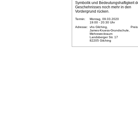
Symbolik und Bedeutungshaftigkeit d
Geschehnisses noch mehr in den
Vordergrund rücken.
Termin:
Montag, 09.03.2020
19:00 - 20:30 Uhr
Adresse:
vhs Gilching,
Preis
James-Kruess-Grundschule,
Mehrzweckraum
Landsberger Str. 17
82205 Gilching