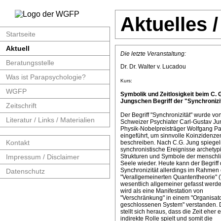
Aktuelles 
Startseite
Aktuell
Die letzte Veranstaltung:
Beratungsstelle
Dr. Dr. Walter v. Lucadou
Was ist Parapsychologie?
Kurs:
WGFP
Symbolik und Zeitlosigkeit beim C. 
Jungschen Begriff der "Synchronizit
Zeitschrift
Der Begriff "Synchronizität" wurde v
Literatur / Links / Materialien
Schweizer Psychiater Carl-Gustav J
Physik-Nobelpreisträger Wolfgang Pa
eingeführt, um sinnvolle Koinzidenze
Kontakt
beschreiben. Nach C.G. Jung spiege
synchronistische Ereignisse archetyp
Impressum / Disclaimer
Strukturen und Symbole der menschl
Seele wieder. Heute kann der Begriff 
Synchronizität allerdings im Rahmen 
Datenschutz
"Verallgemeinerten Quantentheorie" 
wesentlich allgemeiner gefasst werde
wird als eine Manifestation von
"Verschränkung" in einem "Organisat
geschlossenen System" verstanden. 
stellt sich heraus, dass die Zeit eher 
indirekte Rolle spielt und somit die