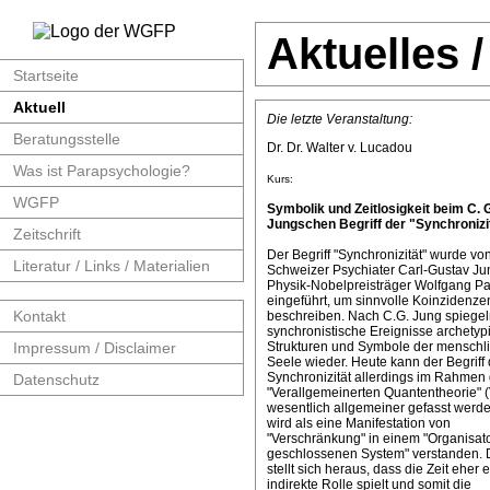
Aktuelles 
Startseite
Aktuell
Die letzte Veranstaltung:
Beratungsstelle
Dr. Dr. Walter v. Lucadou
Was ist Parapsychologie?
Kurs:
WGFP
Symbolik und Zeitlosigkeit beim C. 
Jungschen Begriff der "Synchronizit
Zeitschrift
Der Begriff "Synchronizität" wurde v
Literatur / Links / Materialien
Schweizer Psychiater Carl-Gustav J
Physik-Nobelpreisträger Wolfgang Pa
eingeführt, um sinnvolle Koinzidenze
Kontakt
beschreiben. Nach C.G. Jung spiege
synchronistische Ereignisse archetyp
Impressum / Disclaimer
Strukturen und Symbole der menschl
Seele wieder. Heute kann der Begriff 
Synchronizität allerdings im Rahmen 
Datenschutz
"Verallgemeinerten Quantentheorie" 
wesentlich allgemeiner gefasst werde
wird als eine Manifestation von
"Verschränkung" in einem "Organisat
geschlossenen System" verstanden. 
stellt sich heraus, dass die Zeit eher 
indirekte Rolle spielt und somit die