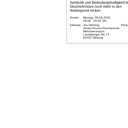
Symbolik und Bedeutungshaftigkeit d
Geschehnisses noch mehr in den
Vordergrund rücken.
Termin:
Montag, 09.03.2020
19:00 - 20:30 Uhr
Adresse:
vhs Gilching,
Preis
James-Kruess-Grundschule,
Mehrzweckraum
Landsberger Str. 17
82205 Gilching