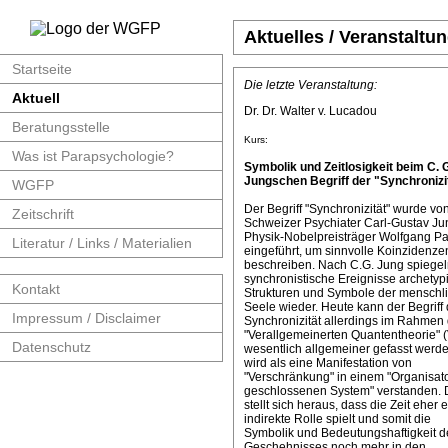
Aktuelles / Veranstaltu
Startseite
Die letzte Veranstaltung:
Aktuell
Dr. Dr. Walter v. Lucadou
Beratungsstelle
Kurs:
Was ist Parapsychologie?
Symbolik und Zeitlosigkeit beim C. 
Jungschen Begriff der "Synchronizit
WGFP
Der Begriff "Synchronizität" wurde v
Zeitschrift
Schweizer Psychiater Carl-Gustav J
Physik-Nobelpreisträger Wolfgang Pa
Literatur / Links / Materialien
eingeführt, um sinnvolle Koinzidenze
beschreiben. Nach C.G. Jung spiege
synchronistische Ereignisse archetyp
Kontakt
Strukturen und Symbole der menschl
Seele wieder. Heute kann der Begriff 
Impressum / Disclaimer
Synchronizität allerdings im Rahmen 
"Verallgemeinerten Quantentheorie" 
Datenschutz
wesentlich allgemeiner gefasst werde
wird als eine Manifestation von
"Verschränkung" in einem "Organisat
geschlossenen System" verstanden. 
stellt sich heraus, dass die Zeit eher 
indirekte Rolle spielt und somit die
Symbolik und Bedeutungshaftigkeit d
Geschehnisses noch mehr in den