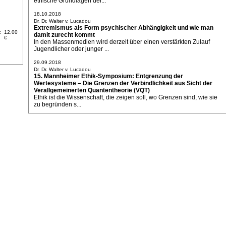
ethische Grundlagen der...
18.10.2018
Dr. Dr. Walter v. Lucadou
Extremismus als Form psychischer Abhängigkeit und wie man
:
12,00
damit zurecht kommt
€
In den Massenmedien wird derzeit über einen verstärkten Zulauf
Jugendlicher oder junger ...
29.09.2018
Dr. Dr. Walter v. Lucadou
15. Mannheimer Ethik-Symposium: Entgrenzung der
Wertesysteme – Die Grenzen der Verbindlichkeit aus Sicht der
Verallgemeinerten Quantentheorie (VQT)
Ethik ist die Wissenschaft, die zeigen soll, wo Grenzen sind, wie sie
zu begründen s...