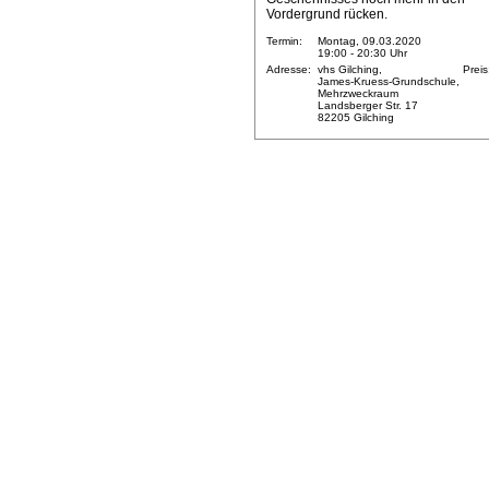
Vordergrund rücken.
Termin:
Montag, 09.03.2020
19:00 - 20:30 Uhr
Adresse:
vhs Gilching,
Preis
James-Kruess-Grundschule,
Mehrzweckraum
Landsberger Str. 17
82205 Gilching