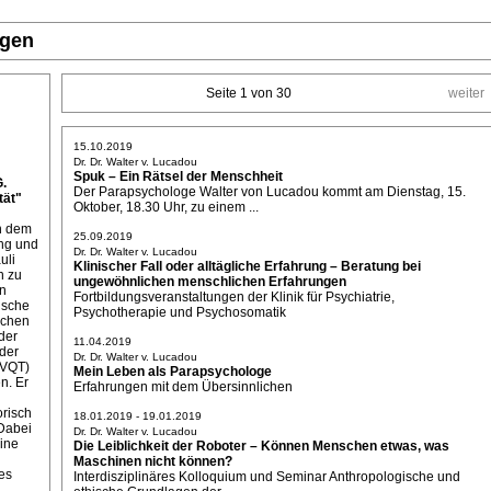
ngen
Seite 1 von 30
weiter
15.10.2019
Dr. Dr. Walter v. Lucadou
Spuk – Ein Rätsel der Menschheit
G.
Der Parapsychologe Walter von Lucadou kommt am Dienstag, 15.
ät"
Oktober, 18.30 Uhr, zu einem ...
on dem
25.09.2019
ung und
Dr. Dr. Walter v. Lucadou
uli
Klinischer Fall oder alltägliche Erfahrung – Beratung bei
n zu
ungewöhnlichen menschlichen Erfahrungen
ln
Fortbildungsveranstaltungen der Klinik für Psychiatrie,
ische
Psychotherapie und Psychosomatik
ichen
der
11.04.2019
der
Dr. Dr. Walter v. Lucadou
(VQT)
Mein Leben als Parapsychologe
n. Er
Erfahrungen mit dem Übersinnlichen
orisch
18.01.2019 - 19.01.2019
Dabei
Dr. Dr. Walter v. Lucadou
eine
Die Leiblichkeit der Roboter – Können Menschen etwas, was
Maschinen nicht können?
es
Interdisziplinäres Kolloquium und Seminar Anthropologische und