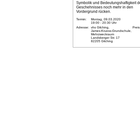
Symbolik und Bedeutungshaftigkeit d
Geschehnisses noch mehr in den
Vordergrund rücken.
Termin:
Montag, 09.03.2020
19:00 - 20:30 Uhr
Adresse:
vhs Gilching,
Preis
James-Kruess-Grundschule,
Mehrzweckraum
Landsberger Str. 17
82205 Gilching