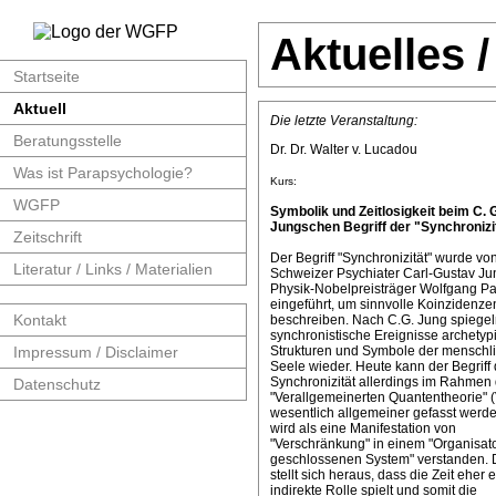
Aktuelles 
Startseite
Aktuell
Die letzte Veranstaltung:
Beratungsstelle
Dr. Dr. Walter v. Lucadou
Was ist Parapsychologie?
Kurs:
WGFP
Symbolik und Zeitlosigkeit beim C. 
Jungschen Begriff der "Synchronizit
Zeitschrift
Der Begriff "Synchronizität" wurde v
Literatur / Links / Materialien
Schweizer Psychiater Carl-Gustav J
Physik-Nobelpreisträger Wolfgang Pa
eingeführt, um sinnvolle Koinzidenze
Kontakt
beschreiben. Nach C.G. Jung spiege
synchronistische Ereignisse archetyp
Impressum / Disclaimer
Strukturen und Symbole der menschl
Seele wieder. Heute kann der Begriff 
Synchronizität allerdings im Rahmen 
Datenschutz
"Verallgemeinerten Quantentheorie" 
wesentlich allgemeiner gefasst werde
wird als eine Manifestation von
"Verschränkung" in einem "Organisat
geschlossenen System" verstanden. 
stellt sich heraus, dass die Zeit eher 
indirekte Rolle spielt und somit die