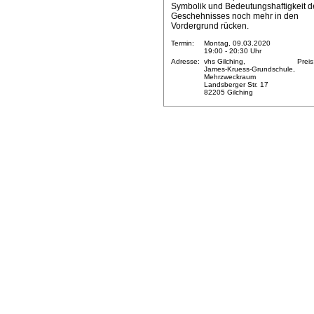
Symbolik und Bedeutungshaftigkeit d
Geschehnisses noch mehr in den
Vordergrund rücken.
Termin:
Montag, 09.03.2020
19:00 - 20:30 Uhr
Adresse:
vhs Gilching,
Preis
James-Kruess-Grundschule,
Mehrzweckraum
Landsberger Str. 17
82205 Gilching