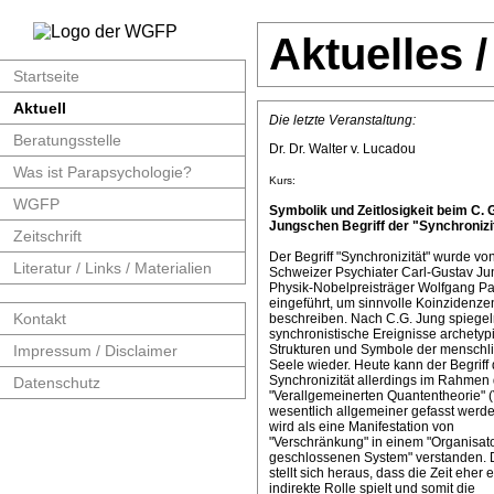
Aktuelles 
Startseite
Aktuell
Die letzte Veranstaltung:
Beratungsstelle
Dr. Dr. Walter v. Lucadou
Was ist Parapsychologie?
Kurs:
WGFP
Symbolik und Zeitlosigkeit beim C. 
Jungschen Begriff der "Synchronizit
Zeitschrift
Der Begriff "Synchronizität" wurde v
Literatur / Links / Materialien
Schweizer Psychiater Carl-Gustav J
Physik-Nobelpreisträger Wolfgang Pa
eingeführt, um sinnvolle Koinzidenze
Kontakt
beschreiben. Nach C.G. Jung spiege
synchronistische Ereignisse archetyp
Impressum / Disclaimer
Strukturen und Symbole der menschl
Seele wieder. Heute kann der Begriff 
Synchronizität allerdings im Rahmen 
Datenschutz
"Verallgemeinerten Quantentheorie" 
wesentlich allgemeiner gefasst werde
wird als eine Manifestation von
"Verschränkung" in einem "Organisat
geschlossenen System" verstanden. 
stellt sich heraus, dass die Zeit eher 
indirekte Rolle spielt und somit die