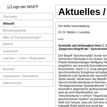
Aktuelles 
Startseite
Aktuell
Die letzte Veranstaltung:
Beratungsstelle
Dr. Dr. Walter v. Lucadou
Was ist Parapsychologie?
Kurs:
WGFP
Symbolik und Zeitlosigkeit beim C. 
Jungschen Begriff der "Synchronizit
Zeitschrift
Der Begriff "Synchronizität" wurde v
Literatur / Links / Materialien
Schweizer Psychiater Carl-Gustav J
Physik-Nobelpreisträger Wolfgang Pa
eingeführt, um sinnvolle Koinzidenze
Kontakt
beschreiben. Nach C.G. Jung spiege
synchronistische Ereignisse archetyp
Impressum / Disclaimer
Strukturen und Symbole der menschl
Seele wieder. Heute kann der Begriff 
Synchronizität allerdings im Rahmen 
Datenschutz
"Verallgemeinerten Quantentheorie" 
wesentlich allgemeiner gefasst werde
wird als eine Manifestation von
"Verschränkung" in einem "Organisat
geschlossenen System" verstanden. 
stellt sich heraus, dass die Zeit eher 
indirekte Rolle spielt und somit die