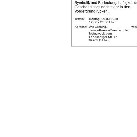
Symbolik und Bedeutungshaftigkeit d
Geschehnisses noch mehr in den
Vordergrund rücken.
Termin:
Montag, 09.03.2020
19:00 - 20:30 Uhr
Adresse:
vhs Gilching,
Preis
James-Kruess-Grundschule,
Mehrzweckraum
Landsberger Str. 17
82205 Gilching