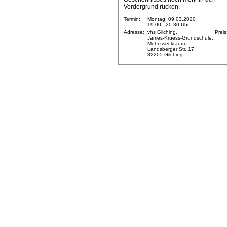
Vordergrund rücken.
Termin:
Montag, 09.03.2020
19:00 - 20:30 Uhr
Adresse:
vhs Gilching,
Preis
James-Kruess-Grundschule,
Mehrzweckraum
Landsberger Str. 17
82205 Gilching