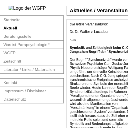
Aktuelles / Veranstaltu
Startseite
Die letzte Veranstaltung:
Aktuell
Dr. Dr. Walter v. Lucadou
Beratungsstelle
Kurs:
Was ist Parapsychologie?
Symbolik und Zeitlosigkeit beim C. 
Jungschen Begriff der "Synchronizit
WGFP
Der Begriff "Synchronizität" wurde v
Zeitschrift
Schweizer Psychiater Carl-Gustav J
Physik-Nobelpreisträger Wolfgang Pa
Literatur / Links / Materialien
eingeführt, um sinnvolle Koinzidenze
beschreiben. Nach C.G. Jung spiege
synchronistische Ereignisse archetyp
Kontakt
Strukturen und Symbole der menschl
Seele wieder. Heute kann der Begriff 
Impressum / Disclaimer
Synchronizität allerdings im Rahmen 
"Verallgemeinerten Quantentheorie" 
Datenschutz
wesentlich allgemeiner gefasst werde
wird als eine Manifestation von
"Verschränkung" in einem "Organisat
geschlossenen System" verstanden. 
stellt sich heraus, dass die Zeit eher 
indirekte Rolle spielt und somit die
Symbolik und Bedeutungshaftigkeit d
Geschehnisses noch mehr in den