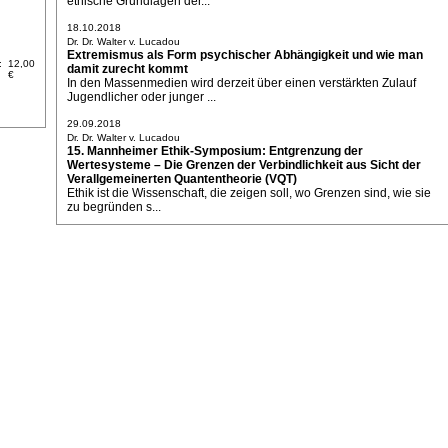
ethische Grundlagen der...
18.10.2018
Dr. Dr. Walter v. Lucadou
Extremismus als Form psychischer Abhängigkeit und wie man
:
12,00
damit zurecht kommt
€
In den Massenmedien wird derzeit über einen verstärkten Zulauf
Jugendlicher oder junger ...
29.09.2018
Dr. Dr. Walter v. Lucadou
15. Mannheimer Ethik-Symposium: Entgrenzung der
Wertesysteme – Die Grenzen der Verbindlichkeit aus Sicht der
Verallgemeinerten Quantentheorie (VQT)
Ethik ist die Wissenschaft, die zeigen soll, wo Grenzen sind, wie sie
zu begründen s...