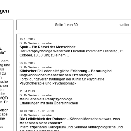
ngen
Seite 1 von 30
weiter
15.10.2019
Dr. Dr. Walter v. Lucadou
Spuk – Ein Rätsel der Menschheit
G.
Der Parapsychologe Walter von Lucadou kommt am Dienstag, 15.
ät"
Oktober, 18.30 Uhr, zu einem ...
on dem
25.09.2019
ung und
Dr. Dr. Walter v. Lucadou
uli
Klinischer Fall oder alltägliche Erfahrung – Beratung bei
n zu
ungewöhnlichen menschlichen Erfahrungen
ln
Fortbildungsveranstaltungen der Klinik für Psychiatrie,
ische
Psychotherapie und Psychosomatik
ichen
der
11.04.2019
der
Dr. Dr. Walter v. Lucadou
(VQT)
Mein Leben als Parapsychologe
n. Er
Erfahrungen mit dem Übersinnlichen
orisch
18.01.2019 - 19.01.2019
Dabei
Dr. Dr. Walter v. Lucadou
eine
Die Leiblichkeit der Roboter – Können Menschen etwas, was
Maschinen nicht können?
es
Interdisziplinäres Kolloquium und Seminar Anthropologische und