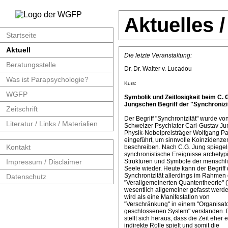
Aktuelles 
Startseite
Aktuell
Die letzte Veranstaltung:
Beratungsstelle
Dr. Dr. Walter v. Lucadou
Was ist Parapsychologie?
Kurs:
WGFP
Symbolik und Zeitlosigkeit beim C. 
Jungschen Begriff der "Synchronizit
Zeitschrift
Der Begriff "Synchronizität" wurde v
Literatur / Links / Materialien
Schweizer Psychiater Carl-Gustav J
Physik-Nobelpreisträger Wolfgang Pa
eingeführt, um sinnvolle Koinzidenze
Kontakt
beschreiben. Nach C.G. Jung spiege
synchronistische Ereignisse archetyp
Impressum / Disclaimer
Strukturen und Symbole der menschl
Seele wieder. Heute kann der Begriff 
Synchronizität allerdings im Rahmen 
Datenschutz
"Verallgemeinerten Quantentheorie" 
wesentlich allgemeiner gefasst werde
wird als eine Manifestation von
"Verschränkung" in einem "Organisat
geschlossenen System" verstanden. 
stellt sich heraus, dass die Zeit eher 
indirekte Rolle spielt und somit die