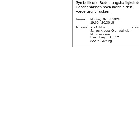
Symbolik und Bedeutungshaftigkeit d
Geschehnisses noch mehr in den
Vordergrund rücken.
Termin:
Montag, 09.03.2020
19:00 - 20:30 Uhr
Adresse:
vhs Gilching,
Preis
James-Kruess-Grundschule,
Mehrzweckraum
Landsberger Str. 17
82205 Gilching