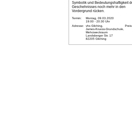
Symbolik und Bedeutungshaftigkeit d
Geschehnisses noch mehr in den
Vordergrund rücken.
Termin:
Montag, 09.03.2020
19:00 - 20:30 Uhr
Adresse:
vhs Gilching,
Preis
James-Kruess-Grundschule,
Mehrzweckraum
Landsberger Str. 17
82205 Gilching