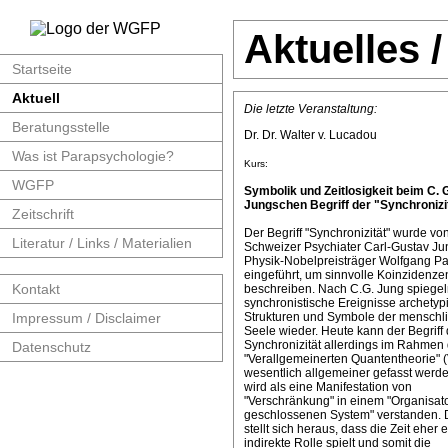
Aktuelles 
Startseite
Aktuell
Die letzte Veranstaltung:
Beratungsstelle
Dr. Dr. Walter v. Lucadou
Was ist Parapsychologie?
Kurs:
WGFP
Symbolik und Zeitlosigkeit beim C. 
Jungschen Begriff der "Synchronizit
Zeitschrift
Der Begriff "Synchronizität" wurde v
Literatur / Links / Materialien
Schweizer Psychiater Carl-Gustav J
Physik-Nobelpreisträger Wolfgang Pa
eingeführt, um sinnvolle Koinzidenze
Kontakt
beschreiben. Nach C.G. Jung spiege
synchronistische Ereignisse archetyp
Impressum / Disclaimer
Strukturen und Symbole der menschl
Seele wieder. Heute kann der Begriff 
Synchronizität allerdings im Rahmen 
Datenschutz
"Verallgemeinerten Quantentheorie" 
wesentlich allgemeiner gefasst werde
wird als eine Manifestation von
"Verschränkung" in einem "Organisat
geschlossenen System" verstanden. 
stellt sich heraus, dass die Zeit eher 
indirekte Rolle spielt und somit die