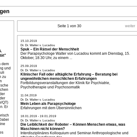
ngen
Seite 1 von 30
weiter
15.10.2019
Dr. Dr. Walter v. Lucadou
Spuk – Ein Rätsel der Menschheit
G.
Der Parapsychologe Walter von Lucadou kommt am Dienstag, 15.
ät"
Oktober, 18.30 Uhr, zu einem ...
on dem
25.09.2019
ung und
Dr. Dr. Walter v. Lucadou
uli
Klinischer Fall oder alltägliche Erfahrung – Beratung bei
n zu
ungewöhnlichen menschlichen Erfahrungen
ln
Fortbildungsveranstaltungen der Klinik für Psychiatrie,
ische
Psychotherapie und Psychosomatik
ichen
der
11.04.2019
der
Dr. Dr. Walter v. Lucadou
(VQT)
Mein Leben als Parapsychologe
n. Er
Erfahrungen mit dem Übersinnlichen
orisch
18.01.2019 - 19.01.2019
Dabei
Dr. Dr. Walter v. Lucadou
eine
Die Leiblichkeit der Roboter – Können Menschen etwas, was
Maschinen nicht können?
es
Interdisziplinäres Kolloquium und Seminar Anthropologische und