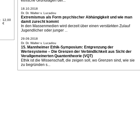
ethische Grundlagen der...
18.10.2018
Dr. Dr. Walter v. Lucadou
Extremismus als Form psychischer Abhängigkeit und wie man
:
12,00
damit zurecht kommt
€
In den Massenmedien wird derzeit über einen verstärkten Zulauf
Jugendlicher oder junger ...
29.09.2018
Dr. Dr. Walter v. Lucadou
15. Mannheimer Ethik-Symposium: Entgrenzung der
Wertesysteme – Die Grenzen der Verbindlichkeit aus Sicht der
Verallgemeinerten Quantentheorie (VQT)
Ethik ist die Wissenschaft, die zeigen soll, wo Grenzen sind, wie sie
zu begründen s...