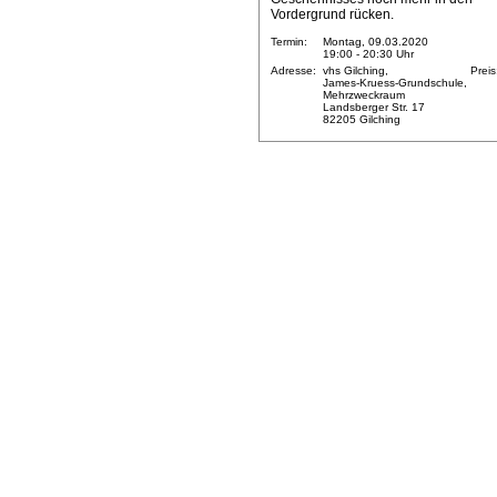
Vordergrund rücken.
Termin:
Montag, 09.03.2020
19:00 - 20:30 Uhr
Adresse:
vhs Gilching,
Preis
James-Kruess-Grundschule,
Mehrzweckraum
Landsberger Str. 17
82205 Gilching