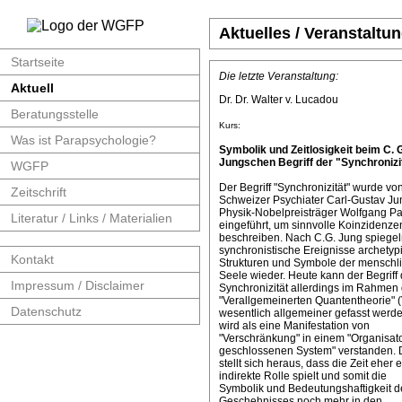
Aktuelles / Veranstaltu
Startseite
Die letzte Veranstaltung:
Aktuell
Dr. Dr. Walter v. Lucadou
Beratungsstelle
Kurs:
Was ist Parapsychologie?
Symbolik und Zeitlosigkeit beim C. 
Jungschen Begriff der "Synchronizit
WGFP
Der Begriff "Synchronizität" wurde v
Zeitschrift
Schweizer Psychiater Carl-Gustav J
Physik-Nobelpreisträger Wolfgang Pa
Literatur / Links / Materialien
eingeführt, um sinnvolle Koinzidenze
beschreiben. Nach C.G. Jung spiege
synchronistische Ereignisse archetyp
Kontakt
Strukturen und Symbole der menschl
Seele wieder. Heute kann der Begriff 
Impressum / Disclaimer
Synchronizität allerdings im Rahmen 
"Verallgemeinerten Quantentheorie" 
Datenschutz
wesentlich allgemeiner gefasst werde
wird als eine Manifestation von
"Verschränkung" in einem "Organisat
geschlossenen System" verstanden. 
stellt sich heraus, dass die Zeit eher 
indirekte Rolle spielt und somit die
Symbolik und Bedeutungshaftigkeit d
Geschehnisses noch mehr in den