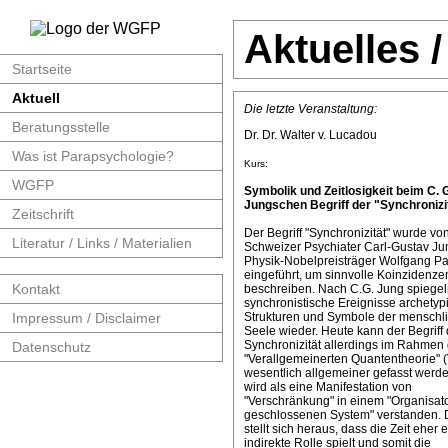
Aktuelles 
Startseite
Aktuell
Die letzte Veranstaltung:
Beratungsstelle
Dr. Dr. Walter v. Lucadou
Was ist Parapsychologie?
Kurs:
WGFP
Symbolik und Zeitlosigkeit beim C. 
Jungschen Begriff der "Synchronizit
Zeitschrift
Der Begriff "Synchronizität" wurde v
Literatur / Links / Materialien
Schweizer Psychiater Carl-Gustav J
Physik-Nobelpreisträger Wolfgang Pa
eingeführt, um sinnvolle Koinzidenze
Kontakt
beschreiben. Nach C.G. Jung spiege
synchronistische Ereignisse archetyp
Impressum / Disclaimer
Strukturen und Symbole der menschl
Seele wieder. Heute kann der Begriff 
Synchronizität allerdings im Rahmen 
Datenschutz
"Verallgemeinerten Quantentheorie" 
wesentlich allgemeiner gefasst werde
wird als eine Manifestation von
"Verschränkung" in einem "Organisat
geschlossenen System" verstanden. 
stellt sich heraus, dass die Zeit eher 
indirekte Rolle spielt und somit die