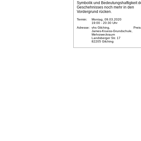
Symbolik und Bedeutungshaftigkeit d
Geschehnisses noch mehr in den
Vordergrund rücken.
Termin:
Montag, 09.03.2020
19:00 - 20:30 Uhr
Adresse:
vhs Gilching,
Preis
James-Kruess-Grundschule,
Mehrzweckraum
Landsberger Str. 17
82205 Gilching