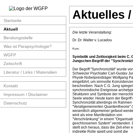
Aktuelles 
Startseite
Aktuell
Die letzte Veranstaltung:
Beratungsstelle
Dr. Dr. Walter v. Lucadou
Was ist Parapsychologie?
Kurs:
WGFP
Symbolik und Zeitlosigkeit beim C. 
Jungschen Begriff der "Synchronizit
Zeitschrift
Der Begriff "Synchronizität" wurde v
Literatur / Links / Materialien
Schweizer Psychiater Carl-Gustav J
Physik-Nobelpreisträger Wolfgang Pa
eingeführt, um sinnvolle Koinzidenze
Kontakt
beschreiben. Nach C.G. Jung spiege
synchronistische Ereignisse archetyp
Impressum / Disclaimer
Strukturen und Symbole der menschl
Seele wieder. Heute kann der Begriff 
Synchronizität allerdings im Rahmen 
Datenschutz
"Verallgemeinerten Quantentheorie" 
wesentlich allgemeiner gefasst werde
wird als eine Manifestation von
"Verschränkung" in einem "Organisat
geschlossenen System" verstanden. 
stellt sich heraus, dass die Zeit eher 
indirekte Rolle spielt und somit die