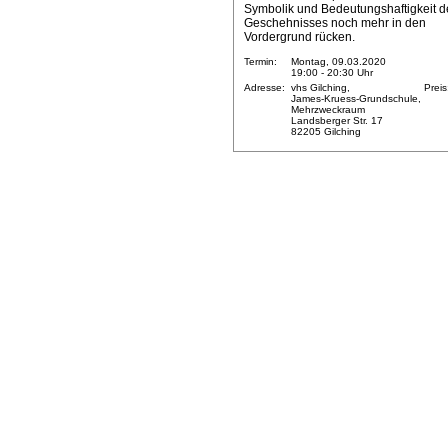
Symbolik und Bedeutungshaftigkeit d
Geschehnisses noch mehr in den
Vordergrund rücken.
Termin:
Montag, 09.03.2020
19:00 - 20:30 Uhr
Adresse:
vhs Gilching,
Preis
James-Kruess-Grundschule,
Mehrzweckraum
Landsberger Str. 17
82205 Gilching