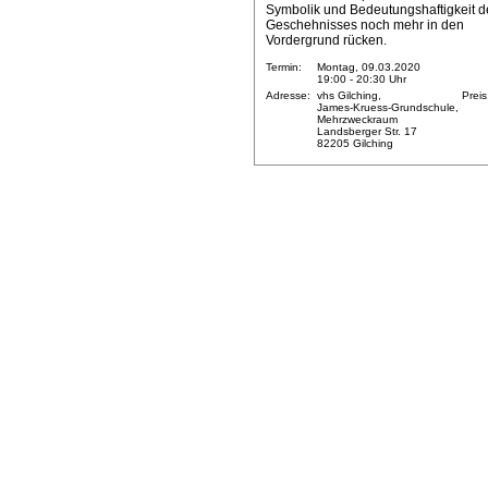
Symbolik und Bedeutungshaftigkeit d
Geschehnisses noch mehr in den
Vordergrund rücken.
Termin:
Montag, 09.03.2020
19:00 - 20:30 Uhr
Adresse:
vhs Gilching,
Preis
James-Kruess-Grundschule,
Mehrzweckraum
Landsberger Str. 17
82205 Gilching