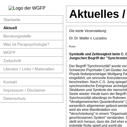
Aktuelles 
Startseite
Aktuell
Die letzte Veranstaltung:
Beratungsstelle
Dr. Dr. Walter v. Lucadou
Was ist Parapsychologie?
Kurs:
WGFP
Symbolik und Zeitlosigkeit beim C. 
Jungschen Begriff der "Synchronizit
Zeitschrift
Der Begriff "Synchronizität" wurde v
Literatur / Links / Materialien
Schweizer Psychiater Carl-Gustav J
Physik-Nobelpreisträger Wolfgang Pa
eingeführt, um sinnvolle Koinzidenze
Kontakt
beschreiben. Nach C.G. Jung spiege
synchronistische Ereignisse archetyp
Impressum / Disclaimer
Strukturen und Symbole der menschl
Seele wieder. Heute kann der Begriff 
Synchronizität allerdings im Rahmen 
Datenschutz
"Verallgemeinerten Quantentheorie" 
wesentlich allgemeiner gefasst werde
wird als eine Manifestation von
"Verschränkung" in einem "Organisat
geschlossenen System" verstanden. 
stellt sich heraus, dass die Zeit eher 
indirekte Rolle spielt und somit die