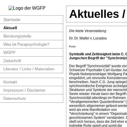
Aktuelles 
Startseite
Aktuell
Die letzte Veranstaltung:
Beratungsstelle
Dr. Dr. Walter v. Lucadou
Was ist Parapsychologie?
Kurs:
WGFP
Symbolik und Zeitlosigkeit beim C. 
Jungschen Begriff der "Synchronizit
Zeitschrift
Der Begriff "Synchronizität" wurde v
Literatur / Links / Materialien
Schweizer Psychiater Carl-Gustav J
Physik-Nobelpreisträger Wolfgang Pa
eingeführt, um sinnvolle Koinzidenze
Kontakt
beschreiben. Nach C.G. Jung spiege
synchronistische Ereignisse archetyp
Impressum / Disclaimer
Strukturen und Symbole der menschl
Seele wieder. Heute kann der Begriff 
Synchronizität allerdings im Rahmen 
Datenschutz
"Verallgemeinerten Quantentheorie" 
wesentlich allgemeiner gefasst werde
wird als eine Manifestation von
"Verschränkung" in einem "Organisat
geschlossenen System" verstanden. 
stellt sich heraus, dass die Zeit eher 
indirekte Rolle spielt und somit die