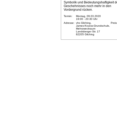
Symbolik und Bedeutungshaftigkeit d
Geschehnisses noch mehr in den
Vordergrund rücken.
Termin:
Montag, 09.03.2020
19:00 - 20:30 Uhr
Adresse:
vhs Gilching,
Preis
James-Kruess-Grundschule,
Mehrzweckraum
Landsberger Str. 17
82205 Gilching