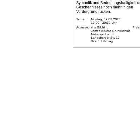
Symbolik und Bedeutungshaftigkeit d
Geschehnisses noch mehr in den
Vordergrund rücken.
Termin:
Montag, 09.03.2020
19:00 - 20:30 Uhr
Adresse:
vhs Gilching,
Preis
James-Kruess-Grundschule,
Mehrzweckraum
Landsberger Str. 17
82205 Gilching