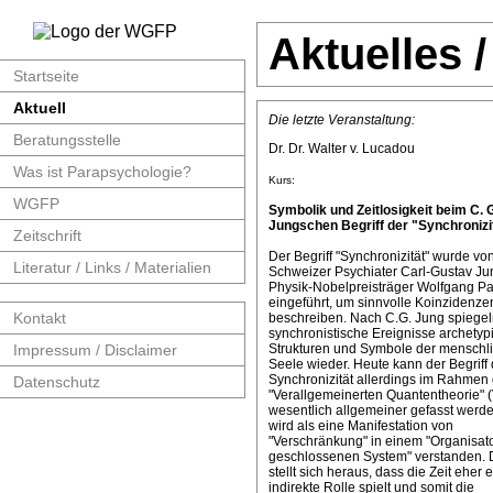
Aktuelles 
Startseite
Aktuell
Die letzte Veranstaltung:
Beratungsstelle
Dr. Dr. Walter v. Lucadou
Was ist Parapsychologie?
Kurs:
WGFP
Symbolik und Zeitlosigkeit beim C. 
Jungschen Begriff der "Synchronizit
Zeitschrift
Der Begriff "Synchronizität" wurde v
Literatur / Links / Materialien
Schweizer Psychiater Carl-Gustav J
Physik-Nobelpreisträger Wolfgang Pa
eingeführt, um sinnvolle Koinzidenze
Kontakt
beschreiben. Nach C.G. Jung spiege
synchronistische Ereignisse archetyp
Impressum / Disclaimer
Strukturen und Symbole der menschl
Seele wieder. Heute kann der Begriff 
Synchronizität allerdings im Rahmen 
Datenschutz
"Verallgemeinerten Quantentheorie" 
wesentlich allgemeiner gefasst werde
wird als eine Manifestation von
"Verschränkung" in einem "Organisat
geschlossenen System" verstanden. 
stellt sich heraus, dass die Zeit eher 
indirekte Rolle spielt und somit die