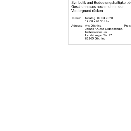
Symbolik und Bedeutungshaftigkeit d
Geschehnisses noch mehr in den
Vordergrund rücken.
Termin:
Montag, 09.03.2020
19:00 - 20:30 Uhr
Adresse:
vhs Gilching,
Preis
James-Kruess-Grundschule,
Mehrzweckraum
Landsberger Str. 17
82205 Gilching