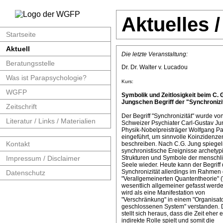
Aktuelles 
Startseite
Aktuell
Die letzte Veranstaltung:
Beratungsstelle
Dr. Dr. Walter v. Lucadou
Was ist Parapsychologie?
Kurs:
WGFP
Symbolik und Zeitlosigkeit beim C. 
Jungschen Begriff der "Synchronizit
Zeitschrift
Der Begriff "Synchronizität" wurde v
Literatur / Links / Materialien
Schweizer Psychiater Carl-Gustav J
Physik-Nobelpreisträger Wolfgang Pa
eingeführt, um sinnvolle Koinzidenze
Kontakt
beschreiben. Nach C.G. Jung spiege
synchronistische Ereignisse archetyp
Impressum / Disclaimer
Strukturen und Symbole der menschl
Seele wieder. Heute kann der Begriff 
Synchronizität allerdings im Rahmen 
Datenschutz
"Verallgemeinerten Quantentheorie" 
wesentlich allgemeiner gefasst werde
wird als eine Manifestation von
"Verschränkung" in einem "Organisat
geschlossenen System" verstanden. 
stellt sich heraus, dass die Zeit eher 
indirekte Rolle spielt und somit die